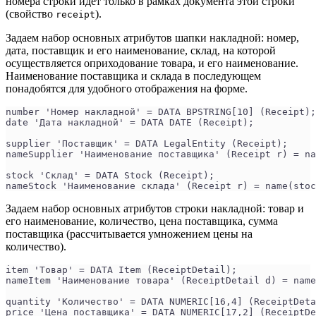
номера строки идет только в рамках документа этой строки
(свойство
).
receipt
Задаем набор основных атрибутов шапки накладной: номер,
дата, поставщик и его наименование, склад, на которой
осуществляется оприходование товара, и его наименование.
Наименование поставщика и склада в последующем
понадобятся для удобного отображения на форме.
number 'Номер накладной' = DATA BPSTRING[10] (Receipt);
date 'Дата накладной' = DATA DATE (Receipt);
supplier 'Поставщик' = DATA LegalEntity (Receipt);
nameSupplier 'Наименование поставщика' (Receipt r) = na
stock 'Склад' = DATA Stock (Receipt);
nameStock 'Наименование склада' (Receipt r) = name(stoc
Задаем набор основных атрибутов строки накладной: товар и
его наименование, количество, цена поставщика, сумма
поставщика (рассчитывается умножением цены на
количество).
item 'Товар' = DATA Item (ReceiptDetail);
nameItem 'Наименование товара' (ReceiptDetail d) = name
quantity 'Количество' = DATA NUMERIC[16,4] (ReceiptDeta
price 'Цена поставщика' = DATA NUMERIC[17,2] (ReceiptDe