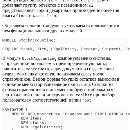
OBJECTS si = (s = Stock, i = Item)
добавляет группу объектов с псевдонином
,
si
представляющая собой декартовое произведение объектов
класса
и класса
.
Stock
Item
Объявляем головной модуль и указываем использование в
нем функциональности других модулей.
MODULE StockAccounting;
REQUIRE Stock, Item, LegalEntity, Receipt, Shipment, St
В модуле
компонуем меню системы.
StockAccounting
Справочники добавляем в предопределенную папку
навигатора
, а для документов создаем свою
masterData
отдельную папку, которую показываем сразу после
справочников. Вызов формы текущих остатков выносим в
основное меню (горизонтальное окно
). Ссылки на
root
формы справочников и документов будут отображаться в
вертикальной панели инструментов
при выборе
toolbar
пользователем соответствующей папки
.
root
NAVIGATOR {
    NEW FOLDER masterData 'Справочники' FIRST WINDOW to
        NEW items;
        NEW stocks;
        NEW legalEntities;