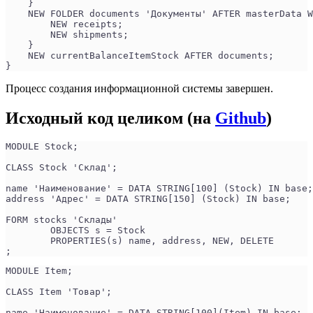
    }
    NEW FOLDER documents 'Документы' AFTER masterData W
        NEW receipts;
        NEW shipments;
    }
    NEW currentBalanceItemStock AFTER documents;
}
Процесс создания информационной системы завершен.
Исходный код целиком (на
Github
)
MODULE Stock;
CLASS Stock 'Склад';
name 'Наименование' = DATA STRING[100] (Stock) IN base;
address 'Адрес' = DATA STRING[150] (Stock) IN base;
FORM stocks 'Склады'
	OBJECTS s = Stock
	PROPERTIES(s) name, address, NEW, DELETE
;
MODULE Item;
CLASS Item 'Товар';
name 'Наименование' = DATA STRING[100](Item) IN base;