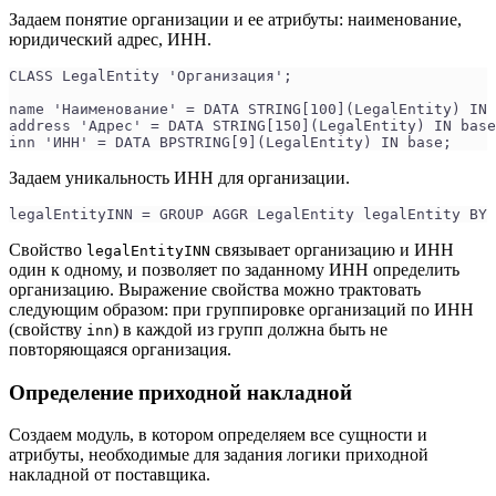
Задаем понятие организации и ее атрибуты: наименование,
юридический адрес, ИНН.
CLASS LegalEntity 'Организация';
name 'Наименование' = DATA STRING[100](LegalEntity) IN 
address 'Адрес' = DATA STRING[150](LegalEntity) IN base
inn 'ИНН' = DATA BPSTRING[9](LegalEntity) IN base;
Задаем уникальность ИНН для организации.
legalEntityINN = GROUP AGGR LegalEntity legalEntity BY 
Свойство
связывает организацию и ИНН
legalEntityINN
один к одному, и позволяет по заданному ИНН определить
организацию. Выражение свойства можно трактовать
следующим образом: при группировке организаций по ИНН
(свойству
) в каждой из групп должна быть не
inn
повторяющаяся организация.
Определение приходной накладной
Создаем модуль, в котором определяем все сущности и
атрибуты, необходимые для задания логики приходной
накладной от поставщика.