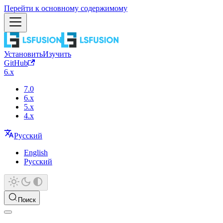
Перейти к основному содержимому
Установить
Изучить
GitHub
6.x
7.0
6.x
5.x
4.x
Русский
English
Русский
Поиск