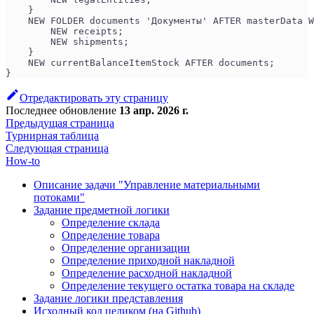
    }
    NEW FOLDER documents 'Документы' AFTER masterData W
        NEW receipts;
        NEW shipments;
    }
    NEW currentBalanceItemStock AFTER documents;
}
Отредактировать эту страницу
Последнее обновление
13 апр. 2026 г.
Предыдущая страница
Турнирная таблица
Следующая страница
How-to
Описание задачи "Управление материальными
потоками"
Задание предметной логики
Определение склада
Определение товара
Определение организации
Определение приходной накладной
Определение расходной накладной
Определение текущего остатка товара на складе
Задание логики представления
Исходный код целиком (на Github)