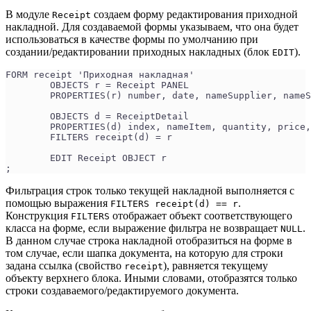
В модуле
создаем форму редактирования приходной
Receipt
накладной. Для создаваемой формы указываем, что она будет
использоваться в качестве формы по умолчанию при
создании/редактировании приходных накладных (блок
).
EDIT
FORM receipt 'Приходная накладная'
	OBJECTS r = Receipt PANEL
	PROPERTIES(r) number, date, nameSupplier, name
	OBJECTS d = ReceiptDetail
	PROPERTIES(d) index, nameItem, quantity, price
	FILTERS receipt(d) = r
	EDIT Receipt OBJECT r
;
Фильтрация строк только текущей накладной выполняется с
помощью выражения
.
FILTERS receipt(d) == r
Конструкция
отображает объект соответствующего
FILTERS
класса на форме, если выражение фильтра не возвращает
.
NULL
В данном случае строка накладной отобразиться на форме в
том случае, если шапка документа, на которую для строки
задана ссылка (свойство
), равняется текущему
receipt
объекту верхнего блока. Иными словами, отобразятся только
строки создаваемого/редактируемого документа.