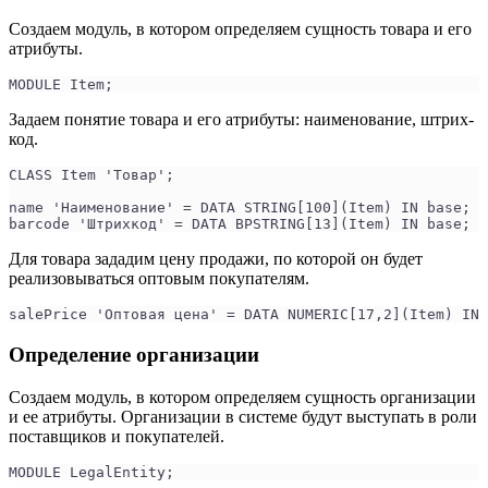
Создаем модуль, в котором определяем сущность товара и его
атрибуты.
MODULE Item;
Задаем понятие товара и его атрибуты: наименование, штрих-
код.
CLASS Item 'Товар';
name 'Наименование' = DATA STRING[100](Item) IN base;
barcode 'Штрихкод' = DATA BPSTRING[13](Item) IN base;
Для товара зададим цену продажи, по которой он будет
реализовываться оптовым покупателям.
salePrice 'Оптовая цена' = DATA NUMERIC[17,2](Item) IN 
Определение организации
Создаем модуль, в котором определяем сущность организации
и ее атрибуты. Организации в системе будут выступать в роли
поставщиков и покупателей.
MODULE LegalEntity;