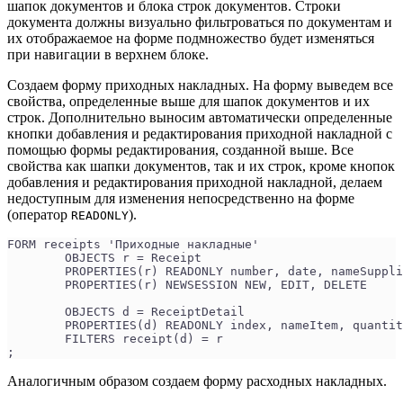
шапок документов и блока строк документов. Строки
документа должны визуально фильтроваться по документам и
их отображаемое на форме подмножество будет изменяться
при навигации в верхнем блоке.
Создаем форму приходных накладных. На форму выведем все
свойства, определенные выше для шапок документов и их
строк. Дополнительно выносим автоматически определенные
кнопки добавления и редактирования приходной накладной с
помощью формы редактирования, созданной выше. Все
свойства как шапки документов, так и их строк, кроме кнопок
добавления и редактирования приходной накладной, делаем
недоступным для изменения непосредственно на форме
(оператор
).
READONLY
FORM receipts 'Приходные накладные'
	OBJECTS r = Receipt
	PROPERTIES(r) READONLY number, date, nameSuppl
	PROPERTIES(r) NEWSESSION NEW, EDIT, DELETE
	OBJECTS d = ReceiptDetail
	PROPERTIES(d) READONLY index, nameItem, quanti
	FILTERS receipt(d) = r
;
Аналогичным образом создаем форму расходных накладных.