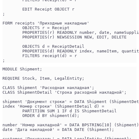
	EDIT Receipt OBJECT r
;
FORM receipts 'Приходные накладные'
	OBJECTS r = Receipt
	PROPERTIES(r) READONLY number, date, nameSuppl
	PROPERTIES(r) NEWSESSION NEW, EDIT, DELETE
	OBJECTS d = ReceiptDetail
	PROPERTIES(d) READONLY index, nameItem, quanti
	FILTERS receipt(d) = r
;
MODULE Shipment;
REQUIRE Stock, Item, LegalEntity;
CLASS Shipment 'Расходная накладная';
CLASS ShipmentDetail 'Строка расходной накладной';
shipment 'Документ строки' = DATA Shipment (ShipmentDet
index 'Номер строки' (ShipmentDetail d) =
        PARTITION SUM 1 IF d IS ShipmentDetail
        ORDER d BY shipment(d);
number 'Номер накладной' = DATA BPSTRING[10] (Shipment)
date 'Дата накладной' = DATA DATE (Shipment);
customer 'Покупатель' = DATA LegalEntity (Shipment);