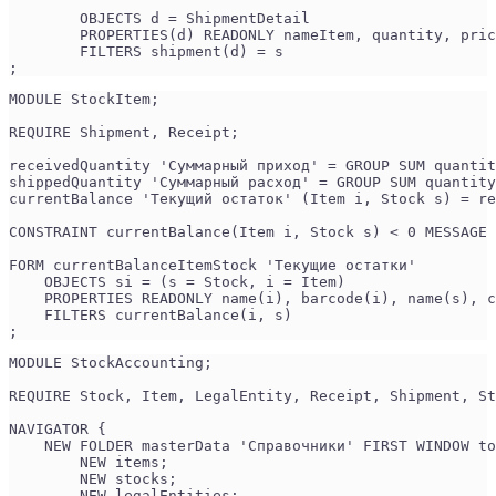
	OBJECTS d = ShipmentDetail
	PROPERTIES(d) READONLY nameItem, quantity, pri
	FILTERS shipment(d) = s
;
MODULE StockItem;
REQUIRE Shipment, Receipt;
receivedQuantity 'Суммарный приход' = GROUP SUM quantit
shippedQuantity 'Суммарный расход' = GROUP SUM quantity
currentBalance 'Текущий остаток' (Item i, Stock s) = re
CONSTRAINT currentBalance(Item i, Stock s) < 0 MESSAGE 
FORM currentBalanceItemStock 'Текущие остатки'
    OBJECTS si = (s = Stock, i = Item)
    PROPERTIES READONLY name(i), barcode(i), name(s), c
    FILTERS currentBalance(i, s)
;
MODULE StockAccounting;
REQUIRE Stock, Item, LegalEntity, Receipt, Shipment, St
NAVIGATOR {
    NEW FOLDER masterData 'Справочники' FIRST WINDOW to
        NEW items;
        NEW stocks;
        NEW legalEntities;