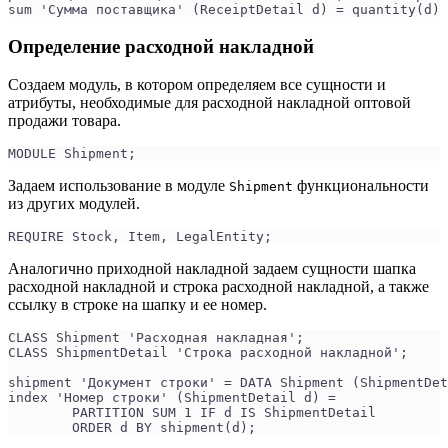
sum 'Сумма поставщика' (ReceiptDetail d) = quantity(d) 
Определение расходной накладной
Создаем модуль, в котором определяем все сущности и
атрибуты, необходимые для расходной накладной оптовой
продажи товара.
MODULE Shipment;
Задаем использование в модуле
функциональности
Shipment
из других модулей.
REQUIRE Stock, Item, LegalEntity;
Аналогично приходной накладной задаем сущности шапка
расходной накладной и строка расходной накладной, а также
ссылку в строке на шапку и ее номер.
CLASS Shipment 'Расходная накладная';
CLASS ShipmentDetail 'Строка расходной накладной';
shipment 'Документ строки' = DATA Shipment (ShipmentDet
index 'Номер строки' (ShipmentDetail d) =
        PARTITION SUM 1 IF d IS ShipmentDetail
        ORDER d BY shipment(d);