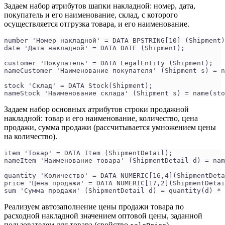
Задаем набор атрибутов шапки накладной: номер, дата,
покупатель и его наименование, склад, с которого
осуществляется отгрузка товара, и его наименование.
number 'Номер накладной' = DATA BPSTRING[10] (Shipment)
date 'Дата накладной' = DATA DATE (Shipment);
customer 'Покупатель' = DATA LegalEntity (Shipment);
nameCustomer 'Наименование покупателя' (Shipment s) = n
stock 'Склад' = DATA Stock(Shipment);
nameStock 'Наименование склада' (Shipment s) = name(sto
Задаем набор основных атрибутов строки продажной
накладной: товар и его наименование, количество, цена
продажи, сумма продажи (рассчитывается умножением цены
на количество).
item 'Товар' = DATA Item (ShipmentDetail);
nameItem 'Наименование товара' (ShipmentDetail d) = nam
quantity 'Количество' = DATA NUMERIC[16,4](ShipmentDeta
price 'Цена продажи' = DATA NUMERIC[17,2](ShipmentDetai
sum 'Сумма продажи' (ShipmentDetail d) = quantity(d) * 
Реализуем автозаполнение цены продажи товара по
расходной накладной значением оптовой цены, заданной
пользователем для товара (свойство
).