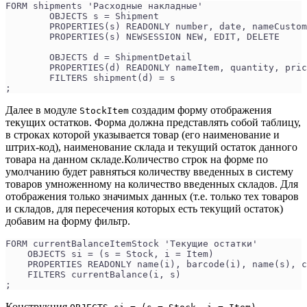
FORM shipments 'Расходные накладные'
	OBJECTS s = Shipment
	PROPERTIES(s) READONLY number, date, nameCusto
	PROPERTIES(s) NEWSESSION NEW, EDIT, DELETE
	OBJECTS d = ShipmentDetail
	PROPERTIES(d) READONLY nameItem, quantity, pri
	FILTERS shipment(d) = s
;
Далее в модуле
создадим форму отображения
StockItem
текущих остатков. Форма должна представлять собой таблицу,
в строках которой указывается товар (его наименование и
штрих-код), наименование склада и текущий остаток данного
товара на данном складе.Количество строк на форме по
умолчанию будет равняться количеству введенных в систему
товаров умноженному на количество введенных складов. Для
отображения только значимых данных (т.е. только тех товаров
и складов, для пересечения которых есть текущий остаток)
добавим на форму фильтр.
FORM currentBalanceItemStock 'Текущие остатки'
    OBJECTS si = (s = Stock, i = Item)
    PROPERTIES READONLY name(i), barcode(i), name(s), c
    FILTERS currentBalance(i, s)
;
Конструкция