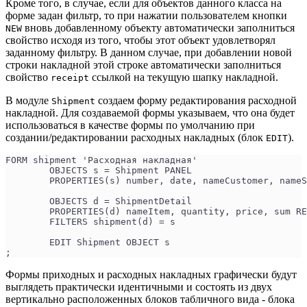
Кроме того, в случае, если для объектов данного класса на
форме задан фильтр, то при нажатии пользователем кнопки
вновь добавленному объекту автоматически заполниться
NEW
свойство исходя из того, чтобы этот объект удовлетворял
заданному фильтру. В данном случае, при добавлении новой
строки накладной этой строке автоматически заполниться
свойство
ссылкой на текущую шапку накладной.
receipt
В модуле
создаем форму редактирования расходной
Shipment
накладной. Для создаваемой формы указываем, что она будет
использоваться в качестве формы по умолчанию при
создании/редактировании расходных накладных (блок
).
EDIT
FORM shipment 'Расходная накладная'
	OBJECTS s = Shipment PANEL
	PROPERTIES(s) number, date, nameCustomer, name
	OBJECTS d = ShipmentDetail
	PROPERTIES(d) nameItem, quantity, price, sum R
	FILTERS shipment(d) = s
	EDIT Shipment OBJECT s
;
Формы приходных и расходных накладных графически будут
выглядеть практически идентичными и состоять из двух
вертикально расположенных блоков табличного вида - блока