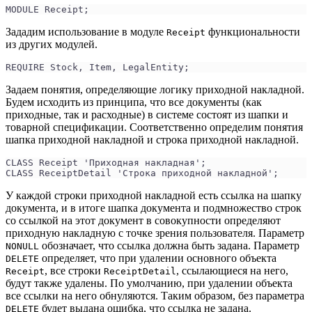
MODULE Receipt;
Зададим использование в модуле
функциональности
Receipt
из других модулей.
REQUIRE Stock, Item, LegalEntity;
Задаем понятия, определяющие логику приходной накладной.
Будем исходить из принципа, что все документы (как
приходные, так и расходные) в системе состоят из шапки и
товарной спецификации. Соответственно определим понятия
шапка приходной накладной и строка приходной накладной.
CLASS Receipt 'Приходная накладная';
CLASS ReceiptDetail 'Строка приходной накладной';
У каждой строки приходной накладной есть ссылка на шапку
документа, и в итоге шапка документа и подмножество строк
со ссылкой на этот документ в совокупности определяют
приходную накладную с точке зрения пользователя. Параметр
обозначает, что ссылка должна быть задана. Параметр
NONULL
определяет, что при удалении основного объекта
DELETE
, все строки
, ссылающиеся на него,
Receipt
ReceiptDetail
будут также удалены. По умолчанию, при удалении объекта
все ссылки на него обнуляются. Таким образом, без параметра
будет выдана ошибка, что ссылка не задана.
DELETE