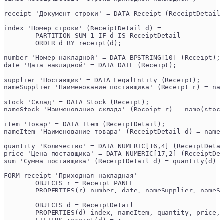
receipt 'Документ строки' = DATA Receipt (ReceiptDetail
index 'Номер строки' (ReceiptDetail d) =
        PARTITION SUM 1 IF d IS ReceiptDetail
        ORDER d BY receipt(d);
number 'Номер накладной' = DATA BPSTRING[10] (Receipt);
date 'Дата накладной' = DATA DATE (Receipt);
supplier 'Поставщик' = DATA LegalEntity (Receipt);
nameSupplier 'Наименование поставщика' (Receipt r) = na
stock 'Склад' = DATA Stock (Receipt);
nameStock 'Наименование склада' (Receipt r) = name(stoc
item 'Товар' = DATA Item (ReceiptDetail);
nameItem 'Наименование товара' (ReceiptDetail d) = name
quantity 'Количество' = DATA NUMERIC[16,4] (ReceiptDeta
price 'Цена поставщика' = DATA NUMERIC[17,2] (ReceiptDe
sum 'Сумма поставщика' (ReceiptDetail d) = quantity(d) 
FORM receipt 'Приходная накладная'
	OBJECTS r = Receipt PANEL
	PROPERTIES(r) number, date, nameSupplier, name
	OBJECTS d = ReceiptDetail
	PROPERTIES(d) index, nameItem, quantity, price
	FILTERS receipt(d) = r