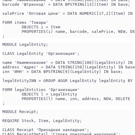
barcode 'Штрихкод' = DATA BPSTRING[13](Item) IN base;
salePrice 'Оптовая цена' = DATA NUMERIC[17,2](Item) IN 
FORM items 'Товары'
	OBJECTS i = Item
	PROPERTIES(i) name, barcode, salePrice, NEW, D
;
MODULE LegalEntity;
CLASS LegalEntity 'Организация';
name 'Наименование' = DATA STRING[100](LegalEntity) IN 
address 'Адрес' = DATA STRING[150](LegalEntity) IN base
inn 'ИНН' = DATA BPSTRING[9](LegalEntity) IN base;
legalEntityINN = GROUP AGGR LegalEntity legalEntity BY 
FORM legalEntities 'Организации'
	OBJECTS l = LegalEntity
	PROPERTIES(l) name, inn, address, NEW, DELETE
;
MODULE Receipt;
REQUIRE Stock, Item, LegalEntity;
CLASS Receipt 'Приходная накладная';
CLASS ReceiptDetail 'Строка приходной накладной';