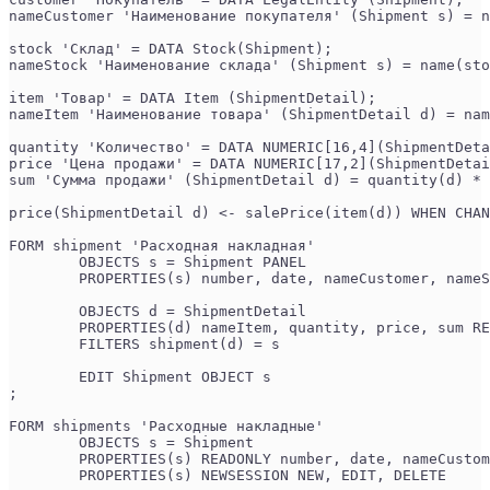
nameCustomer 'Наименование покупателя' (Shipment s) = n
stock 'Склад' = DATA Stock(Shipment);
nameStock 'Наименование склада' (Shipment s) = name(sto
item 'Товар' = DATA Item (ShipmentDetail);
nameItem 'Наименование товара' (ShipmentDetail d) = nam
quantity 'Количество' = DATA NUMERIC[16,4](ShipmentDeta
price 'Цена продажи' = DATA NUMERIC[17,2](ShipmentDetai
sum 'Сумма продажи' (ShipmentDetail d) = quantity(d) * 
price(ShipmentDetail d) <- salePrice(item(d)) WHEN CHAN
FORM shipment 'Расходная накладная'
	OBJECTS s = Shipment PANEL
	PROPERTIES(s) number, date, nameCustomer, name
	OBJECTS d = ShipmentDetail
	PROPERTIES(d) nameItem, quantity, price, sum R
	FILTERS shipment(d) = s
	EDIT Shipment OBJECT s
;
FORM shipments 'Расходные накладные'
	OBJECTS s = Shipment
	PROPERTIES(s) READONLY number, date, nameCusto
	PROPERTIES(s) NEWSESSION NEW, EDIT, DELETE