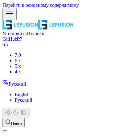
Перейти к основному содержимому
Установить
Изучить
GitHub
6.x
7.0
6.x
5.x
4.x
Русский
English
Русский
Поиск