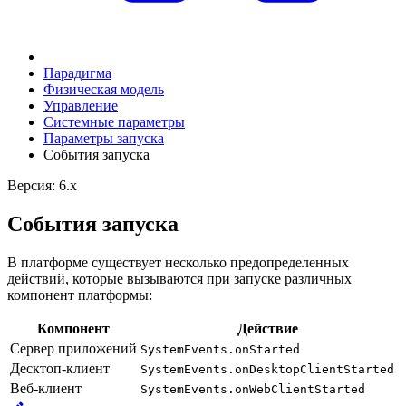
Парадигма
Физическая модель
Управление
Системные параметры
Параметры запуска
События запуска
Версия: 6.x
События запуска
В платформе существует несколько предопределенных
действий, которые вызываются при запуске различных
компонент платформы:
Компонент
Действие
Сервер приложений
SystemEvents.onStarted
Десктоп-клиент
SystemEvents.onDesktopClientStarted
Веб-клиент
SystemEvents.onWebClientStarted