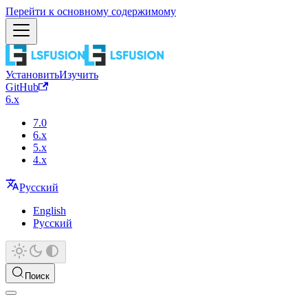
Перейти к основному содержимому
Установить
Изучить
GitHub
6.x
7.0
6.x
5.x
4.x
Русский
English
Русский
Поиск