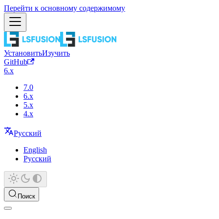
Перейти к основному содержимому
Установить
Изучить
GitHub
6.x
7.0
6.x
5.x
4.x
Русский
English
Русский
Поиск