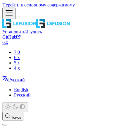
Перейти к основному содержимому
Установить
Изучить
GitHub
6.x
7.0
6.x
5.x
4.x
Русский
English
Русский
Поиск