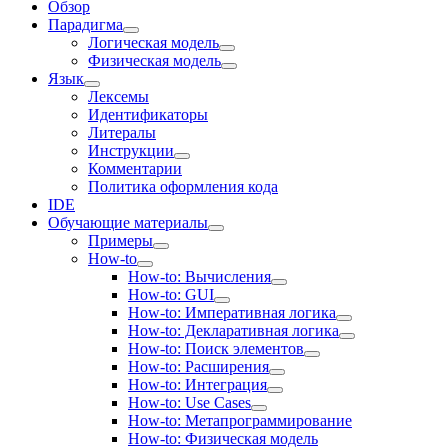
Обзор
Парадигма
Логическая модель
Физическая модель
Язык
Лексемы
Идентификаторы
Литералы
Инструкции
Комментарии
Политика оформления кода
IDE
Обучающие материалы
Примеры
How-to
How-to: Вычисления
How-to: GUI
How-to: Императивная логика
How-to: Декларативная логика
How-to: Поиск элементов
How-to: Расширения
How-to: Интеграция
How-to: Use Cases
How-to: Метапрограммирование
How-to: Физическая модель