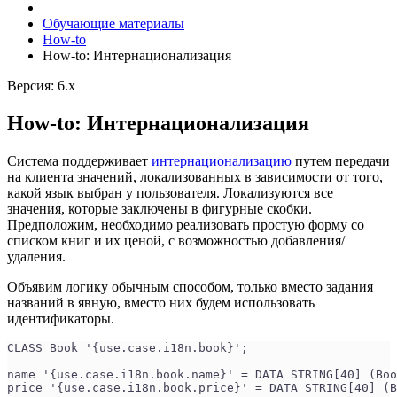
Обучающие материалы
How-to
How-to: Интернационализация
Версия: 6.x
How-to: Интернационализация
Система поддерживает
интернационализацию
путем передачи
на клиента значений, локализованных в зависимости от того,
какой язык выбран у пользователя. Локализуются все
значения, которые заключены в фигурные скобки.
Предположим, необходимо реализовать простую форму со
списком книг и их ценой, с возможностью добавления/
удаления.
Объявим логику обычным способом, только вместо задания
названий в явную, вместо них будем использовать
идентификаторы.
CLASS Book '{use.case.i18n.book}';
name '{use.case.i18n.book.name}' = DATA STRING[40] (Boo
price '{use.case.i18n.book.price}' = DATA STRING[40] (B