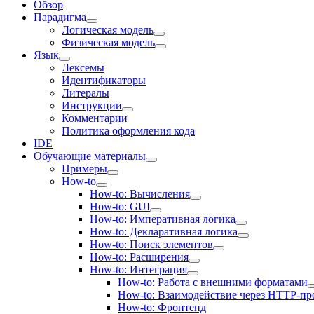
Обзор
Парадигма
Логическая модель
Физическая модель
Язык
Лексемы
Идентификаторы
Литералы
Инструкции
Комментарии
Политика оформления кода
IDE
Обучающие материалы
Примеры
How-to
How-to: Вычисления
How-to: GUI
How-to: Императивная логика
How-to: Декларативная логика
How-to: Поиск элементов
How-to: Расширения
How-to: Интеграция
How-to: Работа с внешними форматами
How-to: Взаимодействие через HTTP-пр
How-to: Фронтенд