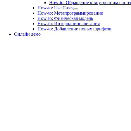
How-to: Обращение к внутренним сист
How-to: Use Cases
How-to: Метапрограммирование
How-to: Физическая модель
How-to: Интернационализация
How-to: Добавление новых шрифтов
Онлайн демо