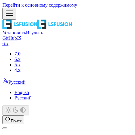
Перейти к основному содержимому
Установить
Изучить
GitHub
6.x
7.0
6.x
5.x
4.x
Русский
English
Русский
Поиск