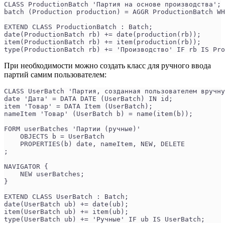
CLASS ProductionBatch 'Партия на основе производства';
batch (Production production) = AGGR ProductionBatch WH
EXTEND CLASS ProductionBatch : Batch;
date(ProductionBatch rb) += date(production(rb));
item(ProductionBatch rb) += item(production(rb));
type(ProductionBatch rb) += 'Производство' IF rb IS Pro
При необходимости можно создать класс для ручного ввода
партий самим пользователем:
CLASS UserBatch 'Партия, созданная пользователем вручну
date 'Дата' = DATA DATE (UserBatch) IN id;
item 'Товар' = DATA Item (UserBatch);
nameItem 'Товар' (UserBatch b) = name(item(b));
FORM userBatches 'Партии (ручные)'
    OBJECTS b = UserBatch
    PROPERTIES(b) date, nameItem, NEW, DELETE
;
NAVIGATOR {
    NEW userBatches;
}
EXTEND CLASS UserBatch : Batch;
date(UserBatch ub) += date(ub);
item(UserBatch ub) += item(ub);
type(UserBatch ub) += 'Ручные' IF ub IS UserBatch;