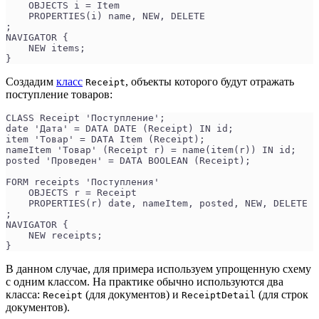
    OBJECTS i = Item
    PROPERTIES(i) name, NEW, DELETE
;
NAVIGATOR {
    NEW items;
}
Создадим
класс
, объекты которого будут отражать
Receipt
поступление товаров:
CLASS Receipt 'Поступление';
date 'Дата' = DATA DATE (Receipt) IN id;
item 'Товар' = DATA Item (Receipt);
nameItem 'Товар' (Receipt r) = name(item(r)) IN id;
posted 'Проведен' = DATA BOOLEAN (Receipt);
FORM receipts 'Поступления'
    OBJECTS r = Receipt
    PROPERTIES(r) date, nameItem, posted, NEW, DELETE
;
NAVIGATOR {
    NEW receipts;
}
В данном случае, для примера используем упрощенную схему
с одним классом. На практике обычно используются два
класса:
(для документов) и
(для строк
Receipt
ReceiptDetail
документов).