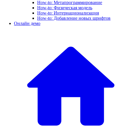
How-to: Метапрограммирование
How-to: Физическая модель
How-to: Интернационализация
How-to: Добавление новых шрифтов
Онлайн демо