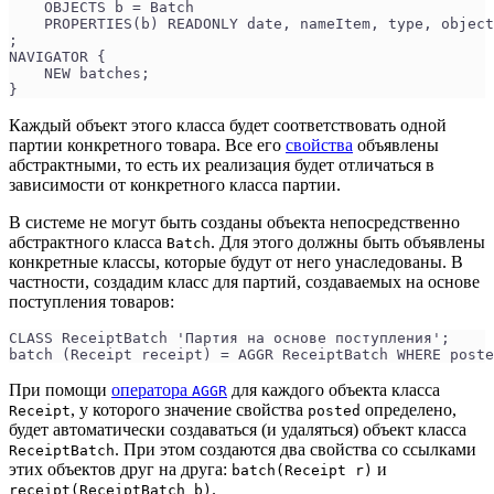
    OBJECTS b = Batch
    PROPERTIES(b) READONLY date, nameItem, type, object
;
NAVIGATOR {
    NEW batches;
}
Каждый объект этого класса будет соответствовать одной
партии конкретного товара. Все его
свойства
объявлены
абстрактными, то есть их реализация будет отличаться в
зависимости от конкретного класса партии.
В системе не могут быть созданы объекта непосредственно
абстрактного класса
. Для этого должны быть объявлены
Batch
конкретные классы, которые будут от него унаследованы. В
частности, создадим класс для партий, создаваемых на основе
поступления товаров:
CLASS ReceiptBatch 'Партия на основе поступления';
batch (Receipt receipt) = AGGR ReceiptBatch WHERE poste
При помощи
оператора
для каждого объекта класса
AGGR
, у которого значение свойства
определено,
Receipt
posted
будет автоматически создаваться (и удаляться) объект класса
. При этом создаются два свойства со ссылками
ReceiptBatch
этих объектов друг на друга:
и
batch(Receipt r)
.
receipt(ReceiptBatch b)