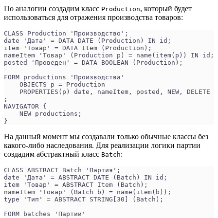
По аналогии создадим класс
, который будет
Production
использоваться для отражения производства товаров:
CLASS Production 'Производство';
date 'Дата' = DATA DATE (Production) IN id;
item 'Товар' = DATA Item (Production);
nameItem 'Товар' (Production p) = name(item(p)) IN id;
posted 'Проведен' = DATA BOOLEAN (Production);
FORM productions 'Производства'
    OBJECTS p = Production
    PROPERTIES(p) date, nameItem, posted, NEW, DELETE
;
NAVIGATOR {
    NEW productions;
}
На данный момент мы создавали только обычные классы без
какого-либо наследования. Для реализации логики партии
создадим абстрактный класс
:
Batch
CLASS ABSTRACT Batch 'Партия';
date 'Дата' = ABSTRACT DATE (Batch) IN id;
item 'Товар' = ABSTRACT Item (Batch);
nameItem 'Товар' (Batch b) = name(item(b));
type 'Тип' = ABSTRACT STRING[30] (Batch);
FORM batches 'Партии'