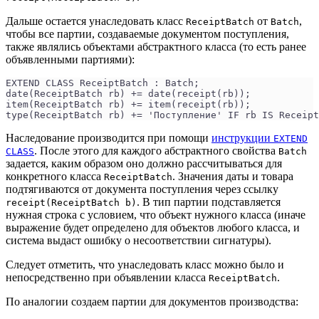
Дальше остается унаследовать класс
от
,
ReceiptBatch
Batch
чтобы все партии, создаваемые документом поступления,
также являлись объектами абстрактного класса (то есть ранее
объявленными партиями):
EXTEND CLASS ReceiptBatch : Batch;
date(ReceiptBatch rb) += date(receipt(rb));
item(ReceiptBatch rb) += item(receipt(rb));
type(ReceiptBatch rb) += 'Поступление' IF rb IS Receipt
Наследование производится при помощи
инструкции
EXTEND
. После этого для каждого абстрактного свойства
CLASS
Batch
задается, каким образом оно должно рассчитываться для
конкретного класса
. Значения даты и товара
ReceiptBatch
подтягиваются от документа поступления через ссылку
. В тип партии подставляется
receipt(ReceiptBatch b)
нужная строка с условием, что объект нужного класса (иначе
выражение будет определено для объектов любого класса, и
система выдаст ошибку о несоответствии сигнатуры).
Следует отметить, что унаследовать класс можно было и
непосредственно при объявлении класса
.
ReceiptBatch
По аналогии создаем партии для документов производства: