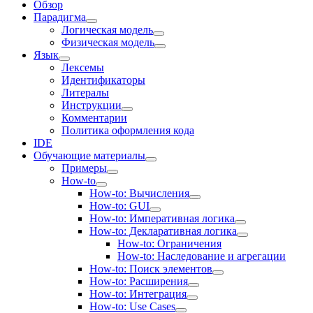
Обзор
Парадигма
Логическая модель
Физическая модель
Язык
Лексемы
Идентификаторы
Литералы
Инструкции
Комментарии
Политика оформления кода
IDE
Обучающие материалы
Примеры
How-to
How-to: Вычисления
How-to: GUI
How-to: Императивная логика
How-to: Декларативная логика
How-to: Ограничения
How-to: Наследование и агрегации
How-to: Поиск элементов
How-to: Расширения
How-to: Интеграция
How-to: Use Cases