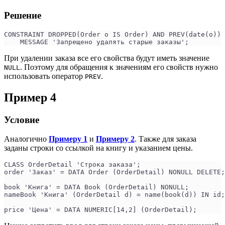
Решение
CONSTRAINT DROPPED(Order o IS Order) AND PREV(date(o)) 
    MESSAGE 'Запрещено удалять старые заказы';
При удалении заказа все его свойства будут иметь значение
. Поэтому для обращения к значениям его свойств нужно
NULL
использовать оператор
.
PREV
Пример 4
Условие
Аналогично
Примеру 1
и
Примеру 2
. Также для заказа
заданы строки со ссылкой на книгу и указанием цены.
CLASS OrderDetail 'Строка заказа';
order 'Заказ' = DATA Order (OrderDetail) NONULL DELETE;
book 'Книга' = DATA Book (OrderDetail) NONULL;
nameBook 'Книга' (OrderDetail d) = name(book(d)) IN id;
price 'Цена' = DATA NUMERIC[14,2] (OrderDetail);