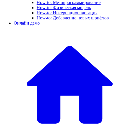
How-to: Метапрограммирование
How-to: Физическая модель
How-to: Интернационализация
How-to: Добавление новых шрифтов
Онлайн демо