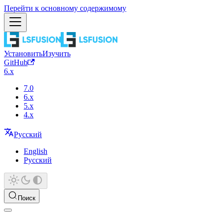
Перейти к основному содержимому
Установить
Изучить
GitHub
6.x
7.0
6.x
5.x
4.x
Русский
English
Русский
Поиск