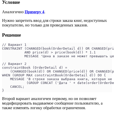
Условие
Аналогично
Примеру 4
.
Нужно запретить ввод для строки заказа книг, недоступных
покупателю, но только для проведенных заказов.
Решение
// Вариант 1
CONSTRAINT (CHANGED(book(OrderDetail d)) OR CHANGED(pri
           AND price(d) > price(book(d)) * 1.1
           MESSAGE 'Цена в заказе не может превышать це
// Вариант 2
constraintBook (OrderDetail d) =
    (CHANGED(book(d)) OR CHANGED(price(d)) OR CHANGED(p
WHEN (GROUP MAX constraintBook(OrderDetail d)) DO {
    MESSAGE 'В строке заказа выбрана книга, которая не
            (GROUP CONCAT ('Дата ' + date(order(OrderDe
    CANCEL;
}
Второй вариант аналогичен первому, но он позволяет
модифицировать выдаваемое сообщение пользователю, а
также изменять логику обработки ограничения.