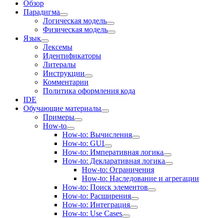
Обзор
Парадигма
Логическая модель
Физическая модель
Язык
Лексемы
Идентификаторы
Литералы
Инструкции
Комментарии
Политика оформления кода
IDE
Обучающие материалы
Примеры
How-to
How-to: Вычисления
How-to: GUI
How-to: Императивная логика
How-to: Декларативная логика
How-to: Ограничения
How-to: Наследование и агрегации
How-to: Поиск элементов
How-to: Расширения
How-to: Интеграция
How-to: Use Cases