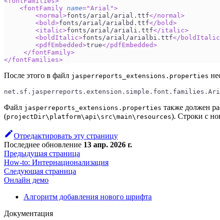
<
fontFamilies
>
<
fontFamily
name
=
"
Arial
"
>
<
normal
>
fonts/arial/arial.ttf
</
normal
>
<
bold
>
fonts/arial/arialbd.ttf
</
bold
>
<
italic
>
fonts/arial/ariali.ttf
</
italic
>
<
boldItalic
>
fonts/arial/arialbi.ttf
</
boldItalic
<
pdfEmbedded
>
true
</
pdfEmbedded
>
</
fontFamily
>
</
fontFamilies
>
После этого в файл
нео
jasperreports_extensions.properties
net.sf.jasperreports.extension.simple.font.families.Ari
Файл
также должен ра
jasperreports_extensions.properties
(
). Строки с н
projectDir\platform\api\src\main\resources
Отредактировать эту страницу
Последнее обновление
13 апр. 2026 г.
Предыдущая страница
How-to: Интернационализация
Следующая страница
Онлайн демо
Алгоритм добавления нового шрифта
Документация