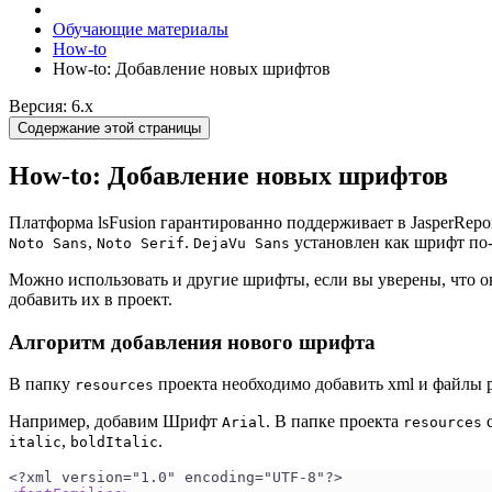
Обучающие материалы
How-to
How-to: Добавление новых шрифтов
Версия: 6.x
Содержание этой страницы
How-to: Добавление новых шрифтов
Платформа lsFusion гарантированно поддерживает в JasperRep
,
.
установлен как шрифт по
Noto Sans
Noto Serif
DejaVu Sans
Можно использовать и другие шрифты, если вы уверены, что он
добавить их в проект.
Алгоритм добавления нового шрифта
В папку
проекта необходимо добавить xml и файлы
resources
Например, добавим Шрифт
. В папке проекта
с
Arial
resources
,
.
italic
boldItalic
<?xml version="1.0" encoding="UTF-8"?>