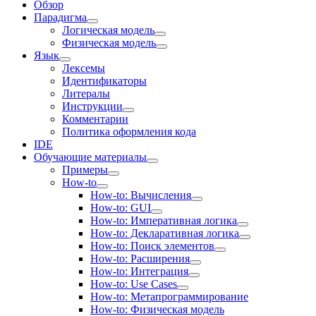
Обзор
Парадигма
Логическая модель
Физическая модель
Язык
Лексемы
Идентификаторы
Литералы
Инструкции
Комментарии
Политика оформления кода
IDE
Обучающие материалы
Примеры
How-to
How-to: Вычисления
How-to: GUI
How-to: Императивная логика
How-to: Декларативная логика
How-to: Поиск элементов
How-to: Расширения
How-to: Интеграция
How-to: Use Cases
How-to: Метапрограммирование
How-to: Физическая модель