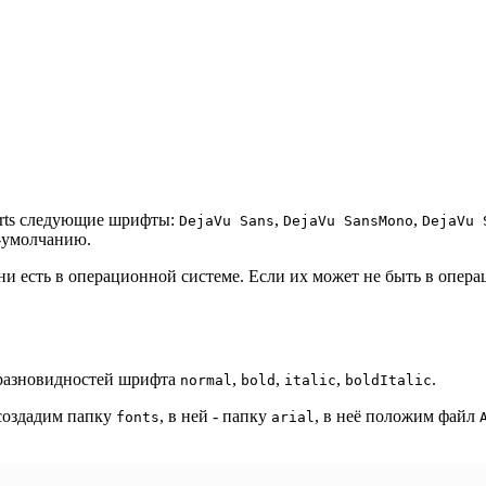
orts следующие шрифты:
,
,
DejaVu Sans
DejaVu SansMono
DejaVu 
-умолчанию.
и есть в операционной системе. Если их может не быть в опера
 разновидностей шрифта
,
,
,
.
normal
bold
italic
boldItalic
оздадим папку
, в ней - папку
, в неё положим файл
fonts
arial