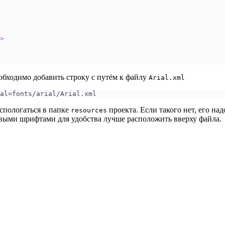
>
бходимо добавить строку с путём к файлу
Arial.xml
al=fonts/arial/Arial.xml
спологаться в папке
проекта. Если такого нет, его над
resources
овыми шрифтами для удобства лучше расположить вверху файла.