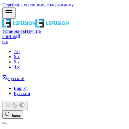
Перейти к основному содержимому
Установить
Изучить
GitHub
6.x
7.0
6.x
5.x
4.x
Русский
English
Русский
Поиск