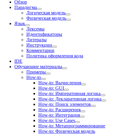
Обзор
Парадигма
Логическая модель
Физическая модель
Язык
Лексемы
Идентификаторы
Литералы
Инструкции
Комментарии
Политика оформления кода
IDE
Обучающие материалы
Примеры
How-to
How-to: Вычисления
How-to: GUI
How-to: Императивная логика
How-to: Декларативная логика
How-to: Поиск элементов
How-to: Расширения
How-to: Интеграция
How-to: Use Cases
How-to: Метапрограммирование
How-to: Физическая модель