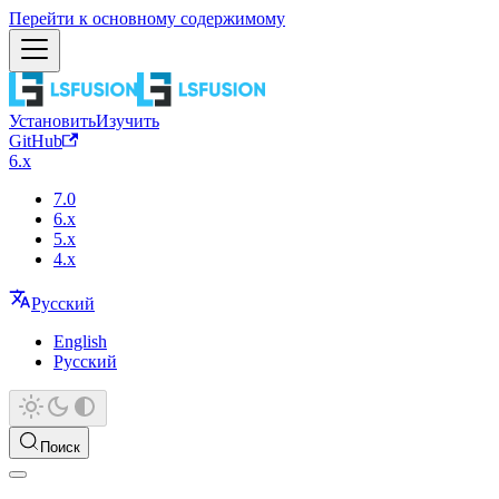
Перейти к основному содержимому
Установить
Изучить
GitHub
6.x
7.0
6.x
5.x
4.x
Русский
English
Русский
Поиск