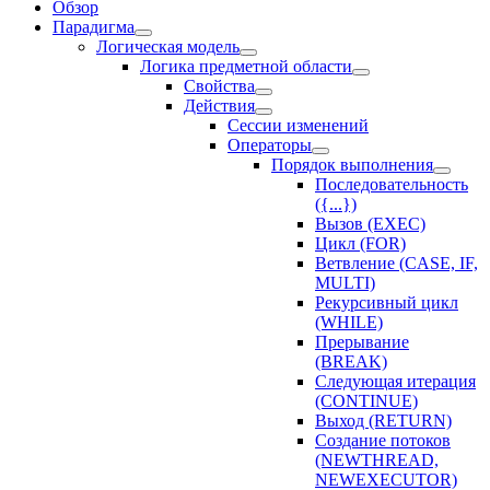
Обзор
Парадигма
Логическая модель
Логика предметной области
Свойства
Действия
Сессии изменений
Оператоpы
Порядок выполнения
Последовательность
({...})
Вызов (EXEC)
Цикл (FOR)
Ветвление (CASE, IF,
MULTI)
Рекурсивный цикл
(WHILE)
Прерывание
(BREAK)
Следующая итерация
(CONTINUE)
Выход (RETURN)
Создание потоков
(NEWTHREAD,
NEWEXECUTOR)