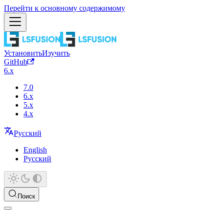
Перейти к основному содержимому
Установить
Изучить
GitHub
6.x
7.0
6.x
5.x
4.x
Русский
English
Русский
Поиск