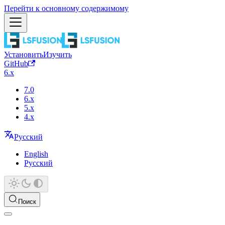
Перейти к основному содержимому
Установить
Изучить
GitHub
6.x
7.0
6.x
5.x
4.x
Русский
English
Русский
Поиск