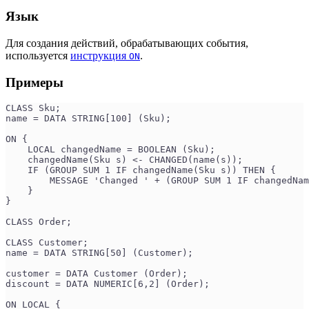
Язык
Для создания действий, обрабатывающих события,
используется
инструкция
.
ON
Примеры
CLASS Sku;
name = DATA STRING[100] (Sku);
ON {
    LOCAL changedName = BOOLEAN (Sku);
    changedName(Sku s) <- CHANGED(name(s));
    IF (GROUP SUM 1 IF changedName(Sku s)) THEN {
        MESSAGE 'Changed ' + (GROUP SUM 1 IF changedNam
    }
}
CLASS Order;
CLASS Customer;
name = DATA STRING[50] (Customer);
customer = DATA Customer (Order);
discount = DATA NUMERIC[6,2] (Order);
ON LOCAL {