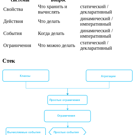
Что хранить и
статический /
Свойства
вычислять
декларативный
динамический /
Действия
Что делать
императивный
динамический /
События
Когда делать
императивный
статический /
Ограничения
Что можно делать
декларативный
Стек
Классы
Агрегации
Простые ограничения
Ограничения
Простые события
Вычисляемые события