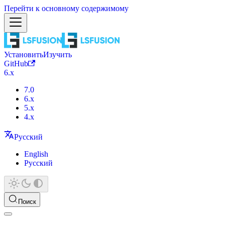
Перейти к основному содержимому
Установить
Изучить
GitHub
6.x
7.0
6.x
5.x
4.x
Русский
English
Русский
Поиск