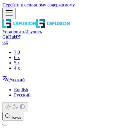
Перейти к основному содержимому
Установить
Изучить
GitHub
6.x
7.0
6.x
5.x
4.x
Русский
English
Русский
Поиск