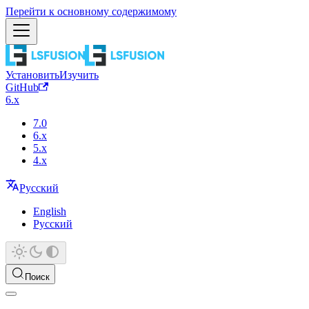
Перейти к основному содержимому
Установить
Изучить
GitHub
6.x
7.0
6.x
5.x
4.x
Русский
English
Русский
Поиск