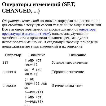
Операторы изменений (SET,
CHANGED, ...)
Операторы изменений
позволяют определить произошли ли
для свойства в текущей сессии те или иные виды изменений.
Все эти операторы являются производными от
оператора
предыдущего значения (
)
, однако для улучшения
PREV
читабельности и производительности рекомендуется
использовать именно их. В следующей таблице приведены
поддерживаемые виды изменений и их описание:
Оператор
Значение
Описание
f AND NOT
Установлено значение
SET
PREV(f)
NOT f AND
Сброшено значение
DROPPED
PREV(f)
(f OR
PREV(f)) AND
Изменено значение
CHANGED
NOT
f==PREV(f)
f AND NOT
f==PREV(f)
или