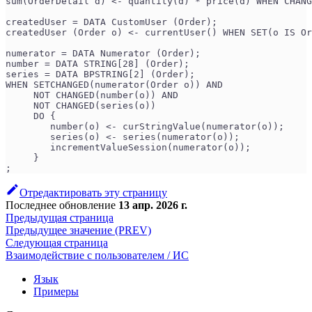
sum(OrderDetail d) <- quantity(d) * price(d) WHEN CHANG
createdUser = DATA CustomUser (Order);
createdUser (Order o) <- currentUser() WHEN SET(o IS Or
numerator = DATA Numerator (Order);
number = DATA STRING[28] (Order);
series = DATA BPSTRING[2] (Order);
WHEN SETCHANGED(numerator(Order o)) AND
     NOT CHANGED(number(o)) AND
     NOT CHANGED(series(o))
     DO {
        number(o) <- curStringValue(numerator(o));
        series(o) <- series(numerator(o));
        incrementValueSession(numerator(o));
     }
;
Отредактировать эту страницу
Последнее обновление
13 апр. 2026 г.
Предыдущая страница
Предыдущее значение (PREV)
Следующая страница
Взаимодействие с пользователем / ИС
Язык
Примеры