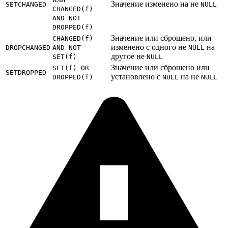
Значение изменено на не
SETCHANGED
NULL
CHANGED(f)
AND NOT
DROPPED(f)
Значение или сброшено, или
CHANGED(f)
изменено с одного не
на
DROPCHANGED
AND NOT
NULL
другое не
SET(f)
NULL
Значение или сброшено или
SET(f) OR
SETDROPPED
установлено с
на не
DROPPED(f)
NULL
NULL