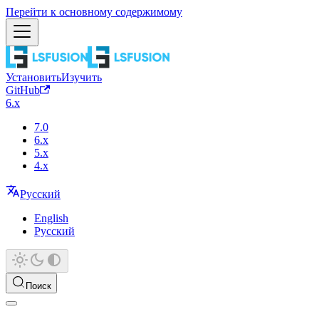
Перейти к основному содержимому
Установить
Изучить
GitHub
6.x
7.0
6.x
5.x
4.x
Русский
English
Русский
Поиск