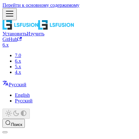
Перейти к основному содержимому
Установить
Изучить
GitHub
6.x
7.0
6.x
5.x
4.x
Русский
English
Русский
Поиск