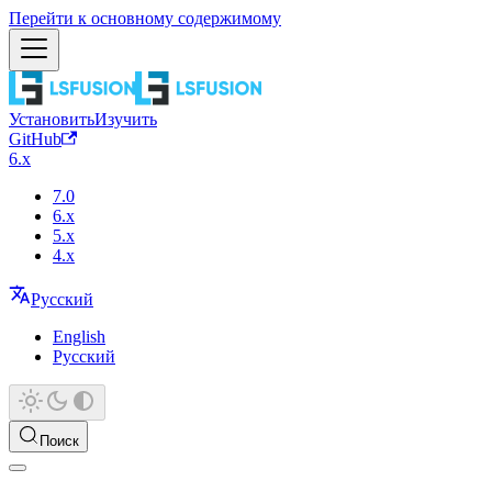
Перейти к основному содержимому
Установить
Изучить
GitHub
6.x
7.0
6.x
5.x
4.x
Русский
English
Русский
Поиск