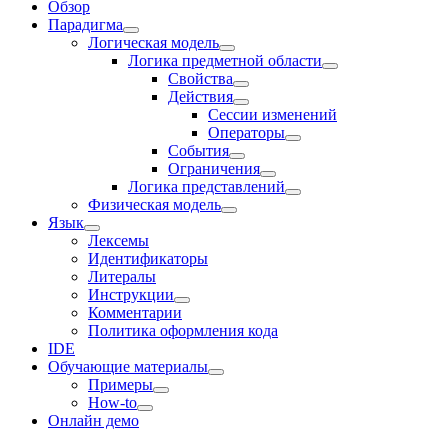
Обзор
Парадигма
Логическая модель
Логика предметной области
Свойства
Действия
Сессии изменений
Оператоpы
События
Ограничения
Логика представлений
Физическая модель
Язык
Лексемы
Идентификаторы
Литералы
Инструкции
Комментарии
Политика оформления кода
IDE
Обучающие материалы
Примеры
How-to
Онлайн демо