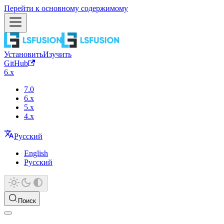
Перейти к основному содержимому
Установить
Изучить
GitHub
6.x
7.0
6.x
5.x
4.x
Русский
English
Русский
Поиск