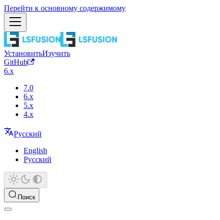
Перейти к основному содержимому
Установить
Изучить
GitHub
6.x
7.0
6.x
5.x
4.x
Русский
English
Русский
Поиск