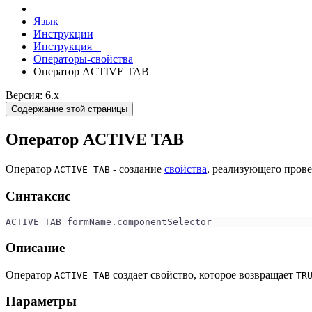
Язык
Инструкции
Инструкция =
Операторы-свойства
Оператор ACTIVE TAB
Версия: 6.x
Содержание этой страницы
Оператор ACTIVE TAB
Оператор
- создание
свойства
, реализующего пров
ACTIVE TAB
Синтаксис
ACTIVE TAB formName.componentSelector
Описание
Оператор
создает свойство, которое возвращает
ACTIVE TAB
TR
Параметры