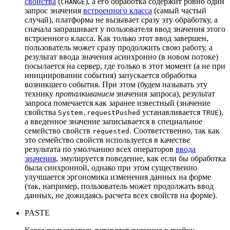
свойства
(
), а его обработка содержит ровно один
CHANGE
запрос значения
встроенного класса
(самый частый
случай), платформа не вызывает сразу эту обработку, а
сначала запрашивает у пользователя ввод значения этого
встроенного класса. Как только этот ввод завершен,
пользователь может сразу продолжить свою работу, а
результат ввода значения асинхронно (в новом потоке)
посылается на сервер, где только в этот момент (а не при
инициировании события) запускается обработка
возникшего события. При этом (будем называть эту
технику
проталкиванием
значения запроса), результат
запроса помечается как заранее известный (значение
свойства
устанавливается
),
System.requestPushed
TRUE
а введенное значение записывается в специальное
семейство свойств
. Соответственно, так как
requested
это семейство свойств используется в качестве
результата по умолчанию всех операторов
ввода
значения
, эмулируется поведение, как если бы обработка
была синхронной, однако при этом существенно
улучшается эргономика изменения данных на форме
(так, например, пользователь может продолжать ввод
данных, не дожидаясь расчета всех свойств на форме).
PASTE