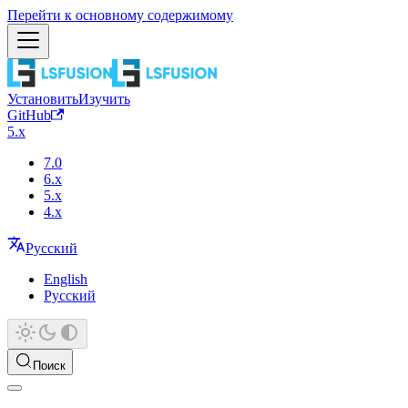
Перейти к основному содержимому
Установить
Изучить
GitHub
5.x
7.0
6.x
5.x
4.x
Русский
English
Русский
Поиск