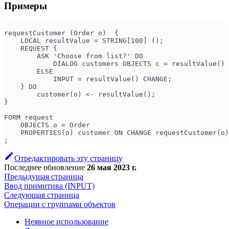
Примеры
requestCustomer (Order o)  {
    LOCAL resultValue = STRING[100] ();
    REQUEST {
        ASK 'Choose from list?' DO
            DIALOG customers OBJECTS c = resultValue() 
        ELSE
            INPUT = resultValue() CHANGE;
    } DO
        customer(o) <- resultValue();
}
FORM request
    OBJECTS o = Order
    PROPERTIES(o) customer ON CHANGE requestCustomer(o)
;
Отредактировать эту страницу
Последнее обновление
26 мая 2023 г.
Предыдущая страница
Ввод примитива (INPUT)
Следующая страница
Операции с группами объектов
Неявное использование