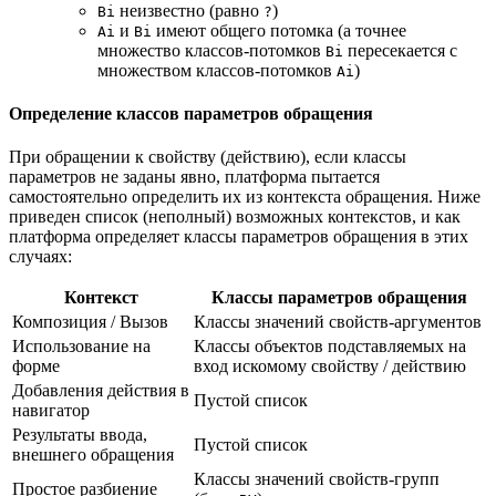
неизвестно (равно
)
Bi
?
и
имеют общего потомка (а точнее
Ai
Bi
множество классов-потомков
пересекается с
Bi
множеством классов-потомков
)
Ai
Определение классов параметров обращения
При обращении к свойству (действию), если классы
параметров не заданы явно, платформа пытается
самостоятельно определить их из контекста обращения. Ниже
приведен список (неполный) возможных контекстов, и как
платформа определяет классы параметров обращения в этих
случаях:
Контекст
Классы параметров обращения
Композиция / Вызов
Классы значений свойств-аргументов
Использование на
Классы объектов подставляемых на
форме
вход искомому свойству / действию
Добавления действия в
Пустой список
навигатор
Результаты ввода,
Пустой список
внешнего обращения
Классы значений свойств-групп
Простое разбиение