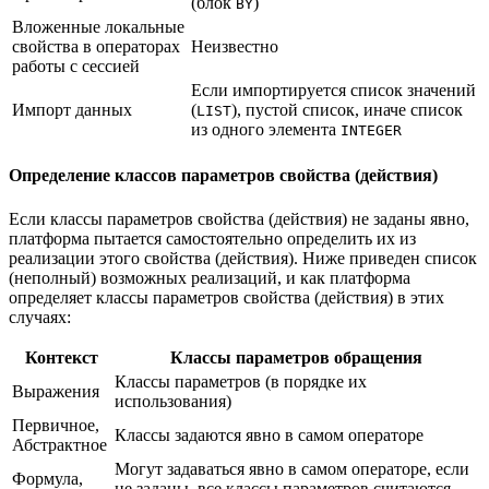
(блок
)
BY
Вложенные локальные
свойства в операторах
Неизвестно
работы с сессией
Если импортируется список значений
Импорт данных
(
), пустой список, иначе список
LIST
из одного элемента
INTEGER
Определение классов параметров свойства (действия)
Если классы параметров свойства (действия) не заданы явно,
платформа пытается самостоятельно определить их из
реализации этого свойства (действия). Ниже приведен список
(неполный) возможных реализаций, и как платформа
определяет классы параметров свойства (действия) в этих
случаях:
Контекст
Классы параметров обращения
Классы параметров (в порядке их
Выражения
использования)
Первичное,
Классы задаются явно в самом операторе
Абстрактное
Могут задаваться явно в самом операторе, если
Формула,
не заданы, все классы параметров считаются