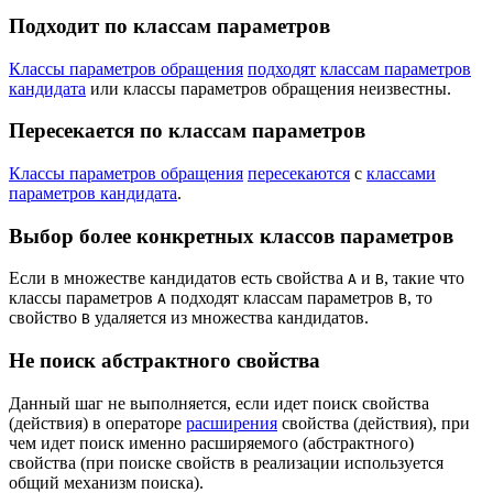
Подходит по классам параметров
Классы параметров обращения
подходят
классам параметров
кандидата
или классы параметров обращения неизвестны.
Пересекается по классам параметров
Классы параметров обращения
пересекаются
с
классами
параметров кандидата
.
Выбор более конкретных классов параметров
Если в множестве кандидатов есть свойства
и
, такие что
A
B
классы параметров
подходят классам параметров
, то
A
B
свойство
удаляется из множества кандидатов.
B
Не поиск абстрактного свойства
Данный шаг не выполняется, если идет поиск свойства
(действия) в операторе
расширения
свойства (действия), при
чем идет поиск именно расширяемого (абстрактного)
свойства (при поиске свойств в реализации используется
общий механизм поиска).