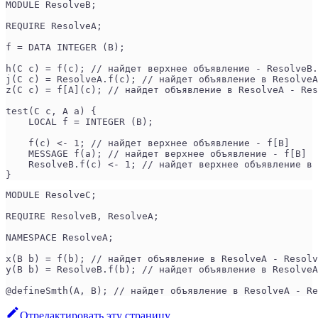
MODULE ResolveB;
REQUIRE ResolveA;
f = DATA INTEGER (B);
h(C c) = f(c); // найдет верхнее объявление - ResolveB.
j(C c) = ResolveA.f(c); // найдет объявление в ResolveA
z(C c) = f[A](c); // найдет объявление в ResolveA - Res
test(C c, A a) {
    LOCAL f = INTEGER (B);
    f(c) <- 1; // найдет верхнее объявление - f[B]
    MESSAGE f(a); // найдет верхнее объявление - f[B]
    ResolveB.f(c) <- 1; // найдет верхнее объявление в 
}
MODULE ResolveC;
REQUIRE ResolveB, ResolveA;
NAMESPACE ResolveA;
x(B b) = f(b); // найдет объявление в ResolveA - Resolv
y(B b) = ResolveB.f(b); // найдет объявление в ResolveA
@defineSmth(A, B); // найдет объявление в ResolveA - Re
Отредактировать эту страницу