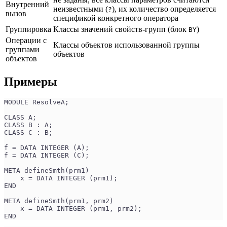
Внутренний
неизвестными (
), их количество определяется
?
вызов
спецификой конкретного оператора
Группировка
Классы значений свойств-групп (блок
)
BY
Операции с
Классы объектов использованной группы
группами
объектов
объектов
Примеры
MODULE ResolveA;
CLASS A;
CLASS B : A;
CLASS C : B;
f = DATA INTEGER (A);
f = DATA INTEGER (C);
META defineSmth(prm1)
    x = DATA INTEGER (prm1);
END
META defineSmth(prm1, prm2)
    x = DATA INTEGER (prm1, prm2);
END