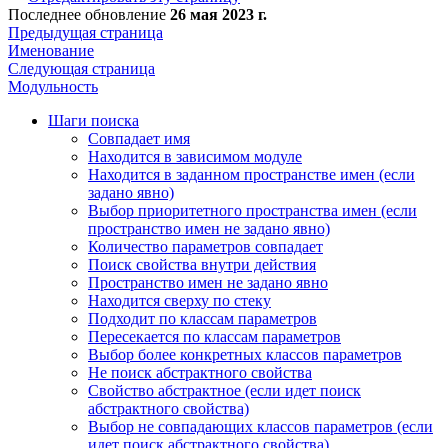
Последнее обновление
26 мая 2023 г.
Предыдущая страница
Именование
Следующая страница
Модульность
Шаги поиска
Совпадает имя
Находится в зависимом модуле
Находится в заданном пространстве имен (если
задано явно)
Выбор приоритетного пространства имен (если
пространство имен не задано явно)
Количество параметров совпадает
Поиск свойства внутри действия
Пространство имен не задано явно
Находится сверху по стеку
Подходит по классам параметров
Пересекается по классам параметров
Выбор более конкретных классов параметров
Не поиск абстрактного свойства
Свойство абстрактное (если идет поиск
абстрактного свойства)
Выбор не совпадающих классов параметров (если
идет поиск абстрактного свойства)