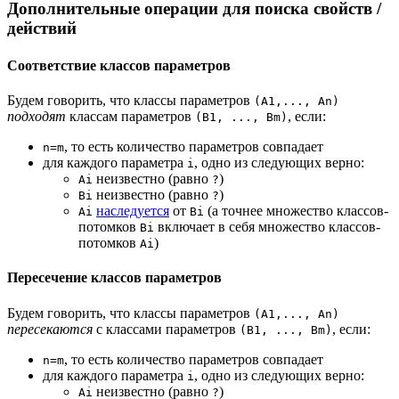
Дополнительные операции для поиска свойств /
действий
Соответствие классов параметров
Будем говорить, что классы параметров
(A1,..., An)
подходят
классам параметров
, если:
(B1, ..., Bm)
, то есть количество параметров совпадает
n=m
для каждого параметра
, одно из следующих верно:
i
неизвестно (равно
)
Ai
?
неизвестно (равно
)
Bi
?
наследуется
от
(а точнее множество классов-
Ai
Bi
потомков
включает в себя множество классов-
Bi
потомков
)
Ai
Пересечение классов параметров
Будем говорить, что классы параметров
(A1,..., An)
пересекаются
с классами параметров
, если:
(B1, ..., Bm)
, то есть количество параметров совпадает
n=m
для каждого параметра
, одно из следующих верно:
i
неизвестно (равно
)
Ai
?