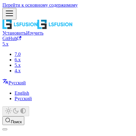
Перейти к основному содержимому
Установить
Изучить
GitHub
5.x
7.0
6.x
5.x
4.x
Русский
English
Русский
Поиск