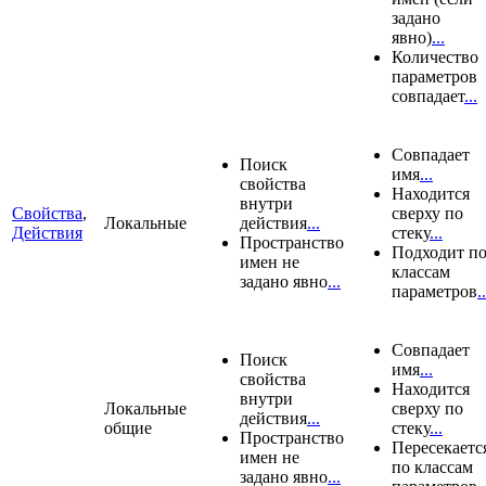
задано
явно)
...
Количество
параметров
совпадает
...
Совпадает
Поиск
имя
...
свойства
Находится
внутри
Свойства
,
сверху по
Локальные
действия
...
Действия
стеку
...
Пространство
Подходит п
имен не
классам
задано явно
...
параметров
..
Совпадает
Поиск
имя
...
свойства
Находится
внутри
Локальные
сверху по
действия
...
общие
стеку
...
Пространство
Пересекаетс
имен не
по классам
задано явно
...