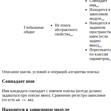
Совпадает
имя
...
Находится в
зависимом
модуле
...
Находится в
Не поиск
Глобальные
заданном
абстрактного
общие
пространств
свойства
...
имен (если
задано
явно)
...
Пересекаетс
по классам
параметров
..
Описание шагов, условий и операций алгоритма поиска:
Совпадает имя
Имя кандидата совпадает с именем поиска (всегда должно
задаваться при поиске явно). Сравнение регистро-зависимое
(то есть
).
aA != AA
Находится в зависимом модуле