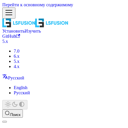
Перейти к основному содержимому
Установить
Изучить
GitHub
5.x
7.0
6.x
5.x
4.x
Русский
English
Русский
Поиск