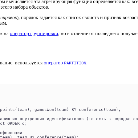
ром вычисляется эта агрегирующая функция определяется как: в
этого набора объектов.
ппировок
), порядок задается как список свойств и признак возр
мым.
ож на
оператор группировки
, но в отличие от последнего получае
ивание, используется
оператор
.
PARTITION
points(team), gamesWon(team) BY conference(team);
анию их внутренних идентификаторов (то есть в порядке со
ct ORDER o;
нференции
team), team BY conference(team);