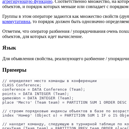
агрегирующую функцию
. Соответственно множество, на кото
объектов, и порядок которых меньше или совпадает с порядком 
Группы в этом операторе задаются как множество свойств (
гру
коммутативна
, то порядок должен быть однозначно определяе
Отметим, что оператор разбиения / упорядочивания очень пох
объектов, для которых идет вычисление.
Язык
Для объявления свойства, реализующего разбиение / упорядоч
Примеры
// определяет место команды в конференции
CLASS Conference;
conference = DATA Conference (Team);
points = DATA INTEGER (Team);
gamesWon = DATA INTEGER (Team);
place 'Место' (Team team) = PARTITION SUM 1 ORDER DESC 
// строим порядковые индексы объектов в базе по возраст
index 'Номер' (Object o) = PARTITION SUM 1 IF o IS Obje
// находит команду, следующую в турнирной таблице по ко
prevTeam (Team team) = PARTITION PREV team ORDER place(