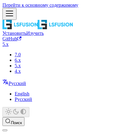
Перейти к основному содержимому
Установить
Изучить
GitHub
5.x
7.0
6.x
5.x
4.x
Русский
English
Русский
Поиск