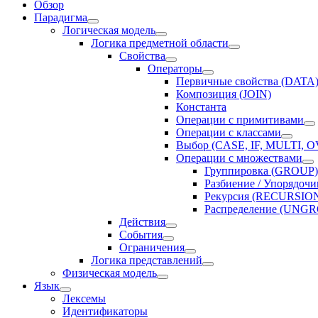
Обзор
Парадигма
Логическая модель
Логика предметной области
Свойства
Операторы
Первичные свойства (DATA
Композиция (JOIN)
Константа
Операции с примитивами
Операции с классами
Выбор (CASE, IF, MULTI,
Операции с множествами
Группировка (GROUP)
Разбиение / Упорядоч
Рекурсия (RECURSIO
Распределение (UNG
Действия
События
Ограничения
Логика представлений
Физическая модель
Язык
Лексемы
Идентификаторы