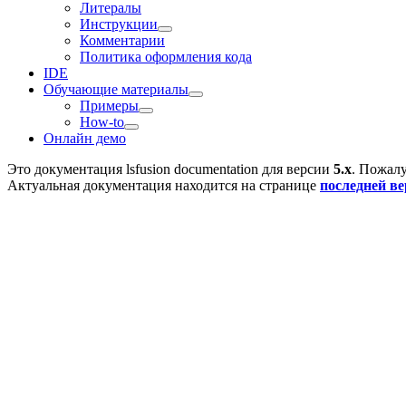
Литералы
Инструкции
Комментарии
Политика оформления кода
IDE
Обучающие материалы
Примеры
How-to
Онлайн демо
Это документация
lsfusion documentation
для версии
5.x
. Пожалу
Актуальная документация находится на странице
последней в