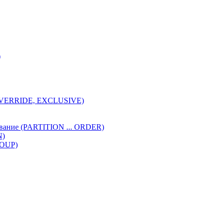
)
 OVERRIDE, EXCLUSIVE)
ивание (PARTITION ... ORDER)
N)
ROUP)