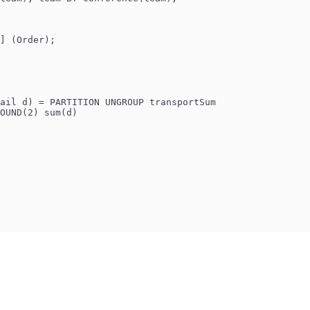
] (Order);
ail d) = PARTITION UNGROUP transportSum
OUND(2) sum(d)