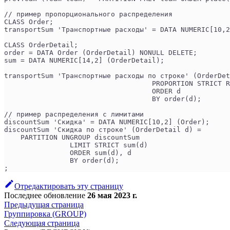
// пример пропорционального распределения
CLASS Order;
transportSum 'Транспортные расходы' = DATA NUMERIC[10,2
CLASS OrderDetail;
order = DATA Order (OrderDetail) NONULL DELETE;
sum = DATA NUMERIC[14,2] (OrderDetail);
transportSum 'Транспортные расходы по строке' (OrderDet
                                    PROPORTION STRICT R
                                    ORDER d
                                    BY order(d);
// пример распределения с лимитами
discountSum 'Скидка' = DATA NUMERIC[10,2] (Order);
discountSum 'Скидка по строке' (OrderDetail d) =
    PARTITION UNGROUP discountSum
                LIMIT STRICT sum(d)
                ORDER sum(d), d
                BY order(d);
;
Отредактировать эту страницу
Последнее обновление
26 мая 2023 г.
Предыдущая страница
Группировка (GROUP)
Следующая страница