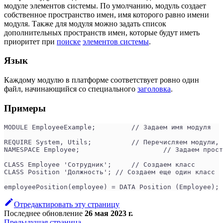
модуле элементов системы. По умолчанию, модуль создает
собственное пространство имен, имя которого равно имени
модуля. Также для модуля можно задать список
дополнительных пространств имен, которые будут иметь
приоритет при
поиске
элементов системы
.
Язык
Каждому модулю в платформе соответствует ровно один
файл, начинающийся со специального
заголовка
.
Примеры
MODULE EmployeeExample;	 	// Задаем имя модуля
REQUIRE System, Utils;	 	// Переч
NAMESPACE Employee;		 	// З
CLASS Employee 'Сотрудник';	// Создаем класс
CLASS Position 'Должность'; // Создаем еще один класс
employeePosition(employee) = DATA Position (Employee); 
Отредактировать эту страницу
Последнее обновление
26 мая 2023 г.
Предыдущая страница