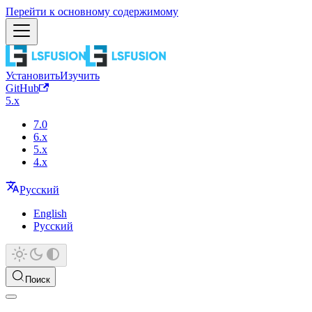
Перейти к основному содержимому
Установить
Изучить
GitHub
5.x
7.0
6.x
5.x
4.x
Русский
English
Русский
Поиск