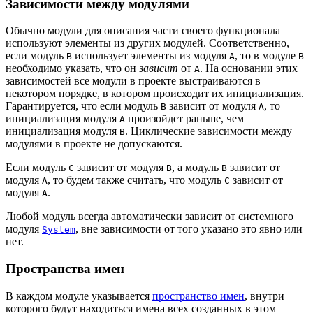
Зависимости между модулями
Обычно модули для описания части своего функционала
используют элементы из других модулей. Соответственно,
если модуль
использует элементы из модуля
, то в модуле
B
A
B
необходимо указать, что он
зависит
от
. На основании этих
A
зависимостей все модули в проекте выстраиваются в
некотором порядке, в котором происходит их инициализация.
Гарантируется, что если модуль
зависит от модуля
, то
B
A
инициализация модуля
произойдет раньше, чем
A
инициализация модуля
. Циклические зависимости между
B
модулями в проекте не допускаются.
Если модуль
зависит от модуля
, а модуль
зависит от
C
B
B
модуля
, то будем также считать, что модуль
зависит от
A
С
модуля
.
A
Любой модуль всегда автоматически зависит от системного
модуля
, вне зависимости от того указано это явно или
System
нет.
Пространства имен
В каждом модуле указывается
пространство имен
, внутри
которого будут находиться имена всех созданных в этом