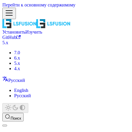
Перейти к основному содержимому
Установить
Изучить
GitHub
5.x
7.0
6.x
5.x
4.x
Русский
English
Русский
Поиск