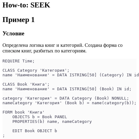
How-to: SEEK
Пример 1
Условие
Определена логика книг и категорий. Создана форма со
списком книг, разбитых по категориям.
REQUIRE Time;
CLASS Category 'Категория';
name 'Наименование' = DATA ISTRING[50] (Category) IN id
CLASS Book 'Книга';
name 'Наименование' = DATA ISTRING[50] (Book) IN id;
category 'Категория' = DATA Category (Book) NONULL;
nameCategory 'Категория' (Book b) = name(category(b));
FORM book 'Книга'
    OBJECTS b = Book PANEL
    PROPERTIES(b) name, nameCategory
    EDIT Book OBJECT b
;