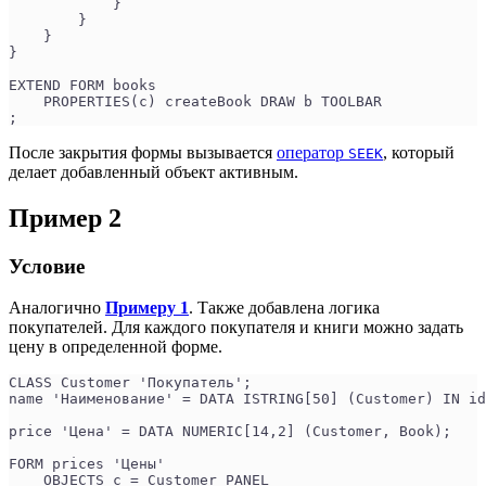
            }
        }
    }
}
EXTEND FORM books
    PROPERTIES(c) createBook DRAW b TOOLBAR
;
После закрытия формы вызывается
оператор
, который
SEEK
делает добавленный объект активным.
Пример 2
Условие
Аналогично
Примеру 1
. Также добавлена логика
покупателей. Для каждого покупателя и книги можно задать
цену в определенной форме.
CLASS Customer 'Покупатель';
name 'Наименование' = DATA ISTRING[50] (Customer) IN id
price 'Цена' = DATA NUMERIC[14,2] (Customer, Book);
FORM prices 'Цены'
    OBJECTS c = Customer PANEL