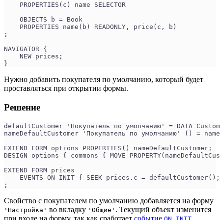
    PROPERTIES(c) name SELECTOR
    OBJECTS b = Book
    PROPERTIES name(b) READONLY, price(c, b)
;
NAVIGATOR {
    NEW prices;
}
Нужно добавить покупателя по умолчанию, который будет
проставляться при открытии формы.
Решение
defaultCustomer 'Покупатель по умолчанию' = DATA Custom
nameDefaultCustomer 'Покупатель по умолчанию' () = nam
EXTEND FORM options PROPERTIES() nameDefaultCustomer;
DESIGN options { commons { MOVE PROPERTY(nameDefaultCus
EXTEND FORM prices
    EVENTS ON INIT { SEEK prices.c = defaultCustomer();
;
Свойство с покупателем по умолчанию добавляется на форму
во вкладку
. Текущий объект изменится
'Настройка'
'Общие'
при входе на форму, так как сработает
событие
.
ON INIT