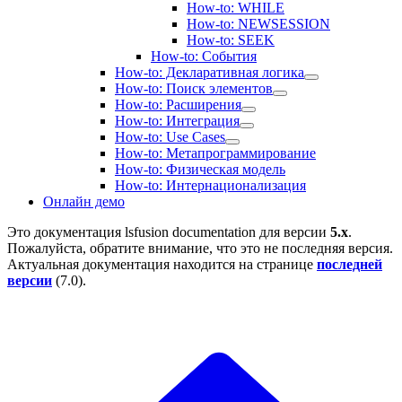
How-to: WHILE
How-to: NEWSESSION
How-to: SEEK
How-to: События
How-to: Декларативная логика
How-to: Поиск элементов
How-to: Расширения
How-to: Интеграция
How-to: Use Cases
How-to: Метапрограммирование
How-to: Физическая модель
How-to: Интернационализация
Онлайн демо
Это документация
lsfusion documentation
для версии
5.x
.
Пожалуйста, обратите внимание, что это не последняя версия.
Актуальная документация находится на странице
последней
версии
(
7.0
).