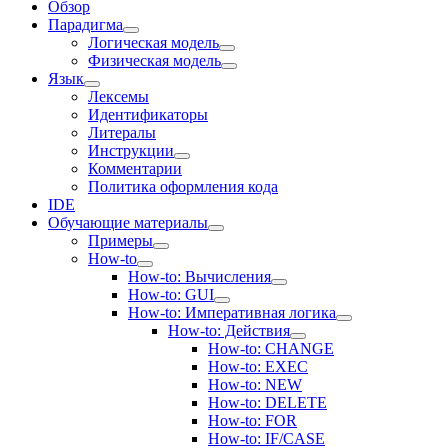
Обзор
Парадигма
Логическая модель
Физическая модель
Язык
Лексемы
Идентификаторы
Литералы
Инструкции
Комментарии
Политика оформления кода
IDE
Обучающие материалы
Примеры
How-to
How-to: Вычисления
How-to: GUI
How-to: Императивная логика
How-to: Действия
How-to: CHANGE
How-to: EXEC
How-to: NEW
How-to: DELETE
How-to: FOR
How-to: IF/CASE