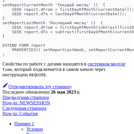
}
setReportCurrentMonth 'Текущий месяц' ()  {
    SEEK report.dFrom = firstDayOfMonth(currentDate());
    SEEK report.dTo = lastDayOfMonth(currentDate());
}
setReportLastMonth 'Последний месяц' ()  {
    SEEK report.dFrom = firstDayOfMonth(subtract(firstD
    SEEK report.dTo = subtract(firstDayOfMonth(currentD
}
EXTEND FORM report
    PROPERTIES() setReportLastWeek, setReportCurrentMon
;
Свойства по работе с датами находятся в
системном модуле
, который подключается в самом начале через
Time
инструкцию
.
REQUIRE
Отредактировать эту страницу
Последнее обновление
26 мая 2023 г.
Предыдущая страница
How-to: NEWSESSION
Следующая страница
How-to: События
Пример 1
Условие