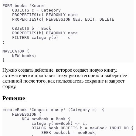
FORM books 'Книги'
    OBJECTS c = Category
    PROPERTIES(c) READONLY name
    PROPERTIES(c) NEWSESSION NEW, EDIT, DELETE
    OBJECTS b = Book
    PROPERTIES(b) READONLY name
    FILTERS category(b) == c
;
NAVIGATOR {
    NEW books;
}
Нужно создать действие, которое создаст новую книгу,
автоматически проставит текущую категорию и выберет ее
активной после того, как пользователь сохранит и закроет
форму.
Решение
createBook 'Создать книгу' (Category c)  {
    NEWSESSION {
        NEW newBook = Book {
            category(newBook) <- c;
            DIALOG book OBJECTS b = newBook INPUT DO {
                SEEK books.b = newBook;