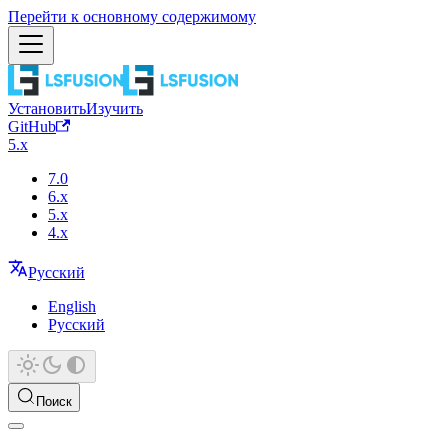
Перейти к основному содержимому
Установить
Изучить
GitHub
5.x
7.0
6.x
5.x
4.x
Русский
English
Русский
Поиск