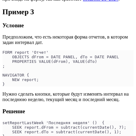
Пример 3
Условие
Предположим, что есть некоторая форма отчетов, в котором
задан интервал дат.
FORM report 'Отчет'
    OBJECTS dFrom = DATE PANEL, dTo = DATE PANEL
    PROPERTIES VALUE(dFrom), VALUE(dTo)
;
NAVIGATOR {
    NEW report;
}
Нужно сделать кнопки, которые будут изменять интервал на
последнюю неделю, текущий месяц и последний месяц.
Решение
setReportLastWeek 'Последняя неделя' ()  {
    SEEK report.dFrom = subtract(currentDate(), 7);
    SEEK report.dTo = subtract(currentDate(), 1);