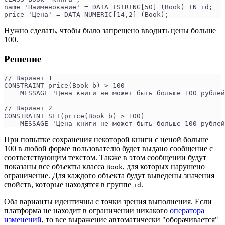
name 'Наименование' = DATA ISTRING[50] (Book) IN id;
price 'Цена' = DATA NUMERIC[14,2] (Book);
Нужно сделать, чтобы было запрещено вводить цены больше
100.
Решение
// Вариант 1
CONSTRAINT price(Book b) > 100
    MESSAGE 'Цена книги не может быть больше 100 рублей
// Вариант 2
CONSTRAINT SET(price(Book b) > 100)
    MESSAGE 'Цена книги не может быть больше 100 рублей
При попытке сохранения некоторой книги с ценой больше
100 в любой форме пользователю будет выдано сообщение с
соответствующим текстом. Также в этом сообщении будут
показаны все объекты класса
, для которых нарушено
Book
ограничение. Для каждого объекта будут выведены значения
свойств, которые находятся в группе
.
id
Оба варианты идентичны с точки зрения выполнения. Если
платформа не находит в ограничении никакого
оператора
изменений
, то все выражение автоматически "оборачивается"