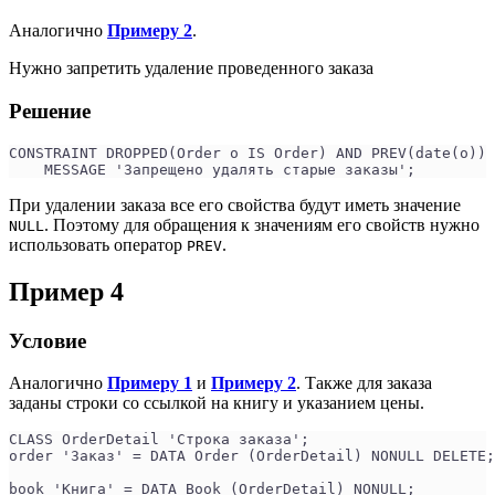
Аналогично
Примеру 2
.
Нужно запретить удаление проведенного заказа
Решение
CONSTRAINT DROPPED(Order o IS Order) AND PREV(date(o)) 
    MESSAGE 'Запрещено удалять старые заказы';
При удалении заказа все его свойства будут иметь значение
. Поэтому для обращения к значениям его свойств нужно
NULL
использовать оператор
.
PREV
Пример 4
Условие
Аналогично
Примеру 1
и
Примеру 2
. Также для заказа
заданы строки со ссылкой на книгу и указанием цены.
CLASS OrderDetail 'Строка заказа';
order 'Заказ' = DATA Order (OrderDetail) NONULL DELETE;
book 'Книга' = DATA Book (OrderDetail) NONULL;