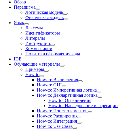
Обзор
Парадигма
Логическая модель
Физическая модель
Язык
Лексемы
Идентификаторы
Литералы
Инструкции
Комментарии
Политика оформления кода
IDE
Обучающие материалы
Примеры
How-to
How-to: Вычисления
How-to: GUI
How-to: Императивная логика
How-to: Декларативная логика
How-to: Ограничения
How-to: Наследование и агрегации
How-to: Поиск элементов
How-to: Расширения
How-to: Интеграция
How-to: Use Cases