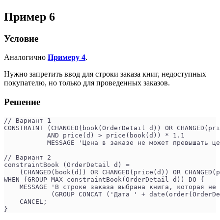
Пример 6
Условие
Аналогично
Примеру 4
.
Нужно запретить ввод для строки заказа книг, недоступных
покупателю, но только для проведенных заказов.
Решение
// Вариант 1
CONSTRAINT (CHANGED(book(OrderDetail d)) OR CHANGED(pri
           AND price(d) > price(book(d)) * 1.1
           MESSAGE 'Цена в заказе не может превышать це
// Вариант 2
constraintBook (OrderDetail d) =
    (CHANGED(book(d)) OR CHANGED(price(d)) OR CHANGED(p
WHEN (GROUP MAX constraintBook(OrderDetail d)) DO {
    MESSAGE 'В строке заказа выбрана книга, которая не
            (GROUP CONCAT ('Дата ' + date(order(OrderDe
    CANCEL;
}