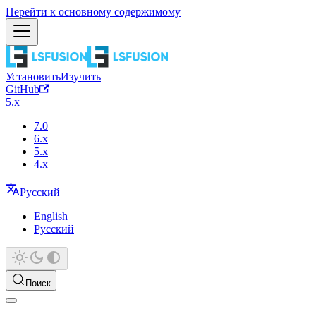
Перейти к основному содержимому
Установить
Изучить
GitHub
5.x
7.0
6.x
5.x
4.x
Русский
English
Русский
Поиск