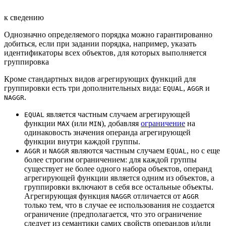
к сведению
Однозначно определяемого порядка можно гарантированно
добиться, если при задании порядка, например, указать
идентификаторы всех объектов, для которых выполняется
группировка
Кроме стандартных видов агрегирующих функций для
группировки есть три дополнительных вида:
,
и
EQUAL
AGGR
.
NAGGR
является частным случаем агрегирующей
EQUAL
функции
(или
), добавляя
ограничение
на
MAX
MIN
одинаковость значения операнда агрегирующей
функции внутри каждой группы.
и
являются частным случаем
, но с еще
AGGR
NAGGR
EQUAL
более строгим ограничением: для каждой группы
существует не более одного набора объектов, операнд
агрегирующей функции является одним из объектов, а
группировки включают в себя все остальные объекты.
Агрегирующая функция
отличается от
NAGGR
AGGR
только тем, что в случае ее использования не создается
ограничение (предполагается, что это ограничение
следует из семантики самих свойств операндов и/или