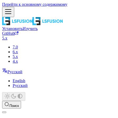
Перейти к основному содержимому
Установить
Изучить
GitHub
5.x
7.0
6.x
5.x
4.x
Русский
English
Русский
Поиск