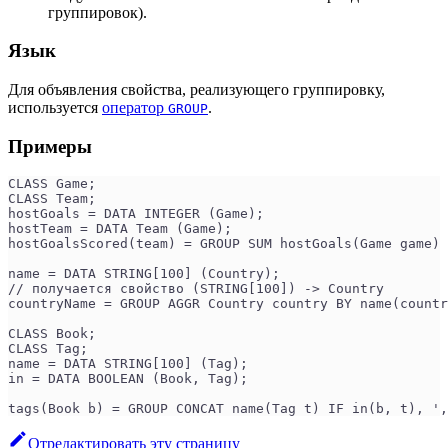
группировок).
Язык
Для объявления свойства, реализующего группировку,
используется
оператор
.
GROUP
Примеры
CLASS Game;
CLASS Team;
hostGoals = DATA INTEGER (Game);
hostTeam = DATA Team (Game);
hostGoalsScored(team) = GROUP SUM hostGoals(Game game) 
name = DATA STRING[100] (Country);
// получается свойство (STRING[100]) -> Country
countryName = GROUP AGGR Country country BY name(countr
CLASS Book;
CLASS Tag;
name = DATA STRING[100] (Tag);
in = DATA BOOLEAN (Book, Tag);
tags(Book b) = GROUP CONCAT name(Tag t) IF in(b, t), '
Отредактировать эту страницу