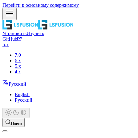
Перейти к основному содержимому
Установить
Изучить
GitHub
5.x
7.0
6.x
5.x
4.x
Русский
English
Русский
Поиск