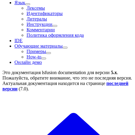
Язык
Лексемы
Идентификаторы
Литералы
Инструкции
Комментарии
Политика оформления кода
IDE
Обучающие материалы
Примеры
How-to
Онлайн демо
Это документация
lsfusion documentation
для версии
5.x
.
Пожалуйста, обратите внимание, что это не последняя версия.
Актуальная документация находится на странице
последней
версии
(
7.0
).