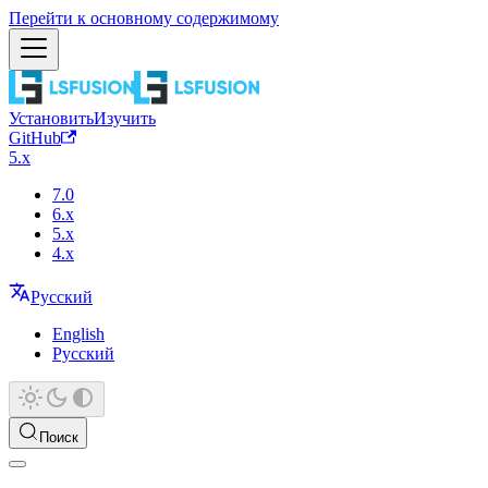
Перейти к основному содержимому
Установить
Изучить
GitHub
5.x
7.0
6.x
5.x
4.x
Русский
English
Русский
Поиск