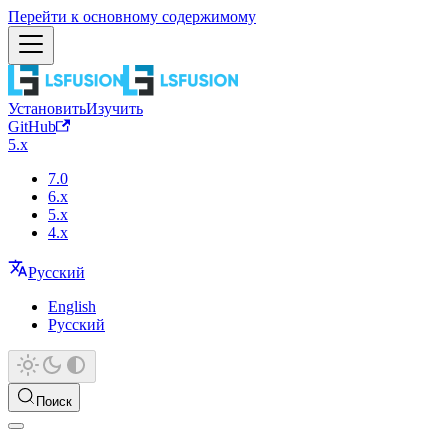
Перейти к основному содержимому
Установить
Изучить
GitHub
5.x
7.0
6.x
5.x
4.x
Русский
English
Русский
Поиск