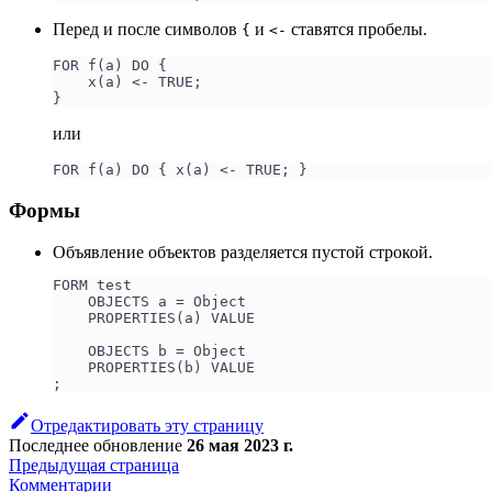
Перед и после символов
и
ставятся пробелы.
{
<-
FOR f(a) DO {
    x(a) <- TRUE;
}
или
FOR f(a) DO { x(a) <- TRUE; }
Формы
Объявление объектов разделяется пустой строкой.
FORM test
    OBJECTS a = Object
    PROPERTIES(a) VALUE
    OBJECTS b = Object
    PROPERTIES(b) VALUE
;   
Отредактировать эту страницу
Последнее обновление
26 мая 2023 г.
Предыдущая страница
Комментарии