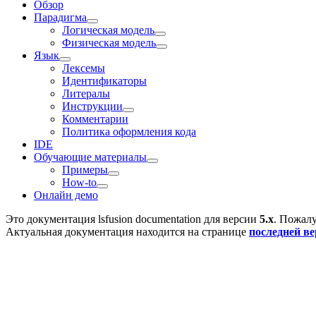
Обзор
Парадигма
Логическая модель
Физическая модель
Язык
Лексемы
Идентификаторы
Литералы
Инструкции
Комментарии
Политика оформления кода
IDE
Обучающие материалы
Примеры
How-to
Онлайн демо
Это документация
lsfusion documentation
для версии
5.x
. Пожалу
Актуальная документация находится на странице
последней в