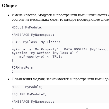
Общие
Имена классов, модулей и пространств имен начинаются с
состоит из нескольких слов, то каждое последующее слов
MODULE MyModule;
NAMESPACE MyNamespace;
CLASS MyClass 'My Class';
myProperty 'My Property' = DATA BOOLEAN (MyClass);
myAction 'My Action' (MyClass o) {
    myProperty(o) <- TRUE;
}
FORM myForm
;
Объявления модуля, зависимостей и пространств имен д
MODULE MyModule;
REQUIRE MyModule2;
NAMESPACE MyNamespace;