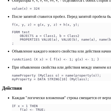
Операторы
,
,
,
,
,
,
отделяются с обеих сторон 
=
<
>
<=
>=
+
-
value(x) = 324
После запятой ставится пробел. Перед запятой пробела б
f(x, y, z) = g(x, y, z) + h(x, y);
FORM test
    OBJECTS a = Class1, b = Class2
    PROPERTIES VALUE(a), VALUE(b), name(a), name(b
;
Объявление каждого нового свойства или действия начин
runAction1 (X x) = { f(x) <- 1; g(x) <- 1; }
При объявлении свойства или действия между именем и
nameProperty (MyClass o) = name(property(o));
myProperty = DATA STRING[10] (MyClass);
Действия
Каждая "логически вложенная" строка смещается от вер
IF x = 1 THEN
    f(a) <- TRUE;