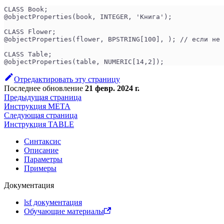
CLASS Book;
@objectProperties(book, INTEGER, 'Книга');
CLASS Flower;
@objectProperties(flower, BPSTRING[100], ); // если не 
CLASS Table;
@objectProperties(table, NUMERIC[14,2]);
Отредактировать эту страницу
Последнее обновление
21 февр. 2024 г.
Предыдущая страница
Инструкция META
Следующая страница
Инструкция TABLE
Синтаксис
Описание
Параметры
Примеры
Документация
lsf документация
Обучающие материалы