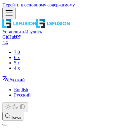
Перейти к основному содержимому
Установить
Изучить
GitHub
4.x
7.0
6.x
5.x
4.x
Русский
English
Русский
Поиск