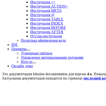
Инструкция +=
Инструкция ACTION+
Инструкция META
Инструкция @
Инструкция TABLE
Инструкция INDEX
Инструкция BEFORE
Инструкция AFTER
Пустая инструкция
Политика оформления кода
IDE
Примеры
Турнирная таблица
Управление материальными потоками
How-to
Онлайн демо
Это документация
lsfusion documentation
для версии
4.x
. Пожалу
Актуальная документация находится на странице
последней в