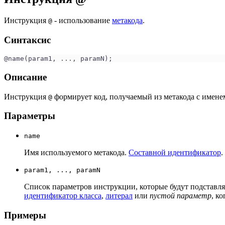
Инструкция
- использование
метакода
.
@
Синтаксис
@name(param1, ..., paramN);
Описание
Инструкция
формирует код, получаемый из метакода с имен
@
Параметры
name
Имя используемого метакода.
Составной идентификатор
.
param1, ..., paramN
Список параметров инструкции, которые будут подставля
идентификатор класса
,
литерал
или
пустой параметр
, к
Примеры