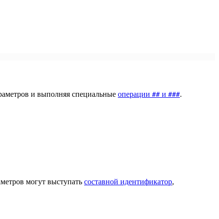
параметров и выполняя специальные
операции
и
.
##
###
раметров могут выступать
составной идентификатор
,