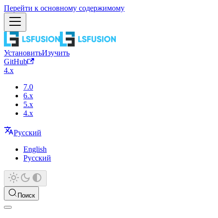
Перейти к основному содержимому
Установить
Изучить
GitHub
4.x
7.0
6.x
5.x
4.x
Русский
English
Русский
Поиск