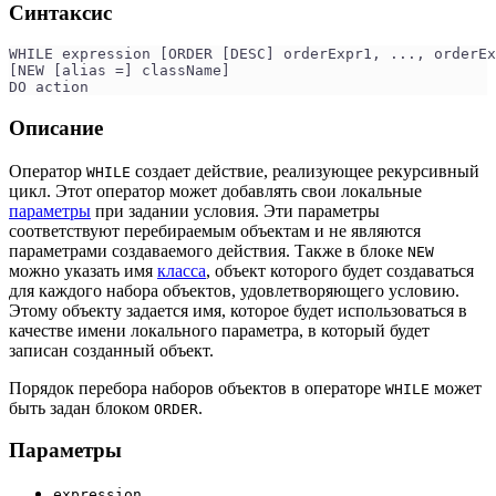
Синтаксис
WHILE expression [ORDER [DESC] orderExpr1, ..., orderEx
[NEW [alias =] className]
DO action
Описание
Оператор
создает действие, реализующее рекурсивный
WHILE
цикл. Этот оператор может добавлять свои локальные
параметры
при задании условия. Эти параметры
соответствуют перебираемым объектам и не являются
параметрами создаваемого действия. Также в блоке
NEW
можно указать имя
класса
, объект которого будет создаваться
для каждого набора объектов, удовлетворяющего условию.
Этому объекту задается имя, которое будет использоваться в
качестве имени локального параметра, в который будет
записан созданный объект.
Порядок перебора наборов объектов в операторе
может
WHILE
быть задан блоком
.
ORDER
Параметры
expression