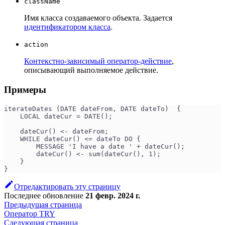
className
Имя класса создаваемого объекта. Задается
идентификатором класса
.
action
Контекстно-зависимый оператор-действие
,
описывающий выполняемое действие.
Примеры
iterateDates (DATE dateFrom, DATE dateTo)  {
    LOCAL dateCur = DATE();
    dateCur() <- dateFrom;
    WHILE dateCur() <= dateTo DO {
        MESSAGE 'I have a date ' + dateCur();
        dateCur() <- sum(dateCur(), 1);
    }
}
Отредактировать эту страницу
Последнее обновление
21 февр. 2024 г.
Предыдущая страница
Оператор TRY
Следующая страница