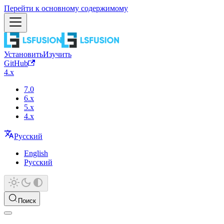
Перейти к основному содержимому
Установить
Изучить
GitHub
4.x
7.0
6.x
5.x
4.x
Русский
English
Русский
Поиск