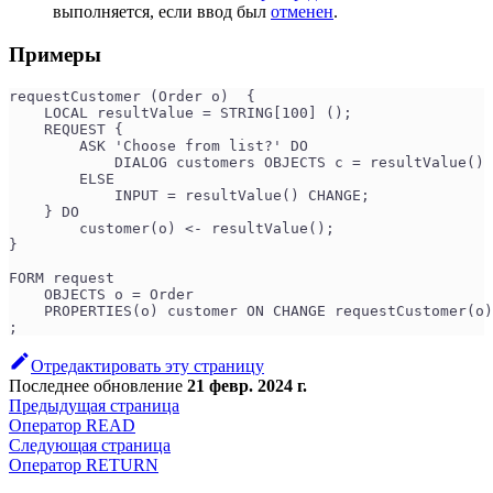
выполняется, если ввод был
отменен
.
Примеры
requestCustomer (Order o)  {
    LOCAL resultValue = STRING[100] ();
    REQUEST {
        ASK 'Choose from list?' DO
            DIALOG customers OBJECTS c = resultValue() 
        ELSE
            INPUT = resultValue() CHANGE;
    } DO
        customer(o) <- resultValue();
}
FORM request
    OBJECTS o = Order
    PROPERTIES(o) customer ON CHANGE requestCustomer(o)
;
Отредактировать эту страницу
Последнее обновление
21 февр. 2024 г.
Предыдущая страница
Оператор READ
Следующая страница
Оператор RETURN