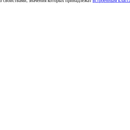
о свойствами, значения которых принадлежат
встроенным класс