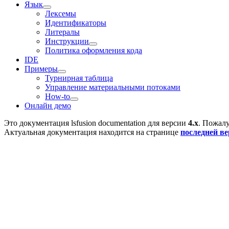
Язык
Лексемы
Идентификаторы
Литералы
Инструкции
Политика оформления кода
IDE
Примеры
Турнирная таблица
Управление материальными потоками
How-to
Онлайн демо
Это документация
lsfusion documentation
для версии
4.x
. Пожалу
Актуальная документация находится на странице
последней в