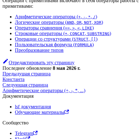
Операции с примитивами включают в себя операторы работы с
примитивами:
Арифметические операторы (
,
,
,
)
+
-
*
/
Логические операторы (
,
,
,
)
AND
OR
NOT
XOR
Операторы сравнения (
,
,
,
)
==
>
<
LIKE
Строковые операторы (
,
,
)
+
CONCAT
SUBSTRING
Операции со структурами (
,
)
STRUCT
[]
Пользовательская формула (
)
FORMULA
Преобразование типов
Отредактировать эту страницу
Последнее обновление
8 мая 2026 г.
Предыдущая страница
Константа
Следующая страница
Арифметические операторы (+, -, *, ...)
Документация
lsf документация
Обучающие материалы
Сообщество
Telegram
Slack