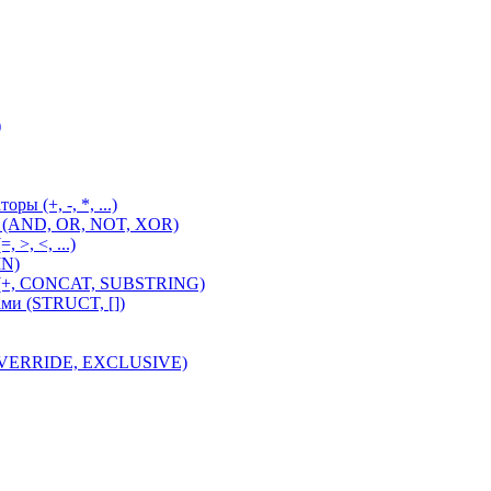
)
ы (+, -, *, ...)
ы (AND, OR, NOT, XOR)
 >, <, ...)
IN)
 (+, CONCAT, SUBSTRING)
ми (STRUCT, [])
 OVERRIDE, EXCLUSIVE)