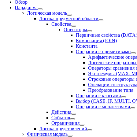
Обзор
Парадигма
Логическая модель
Логика предметной области
Свойства
Операторы
Первичные свойства (DATA
Композиция (JOIN)
Константа
Операции с примитивами
Арифметические оператор
Логические оператор
Операторы сравнения (=,
Экстремумы (MAX, M
Строковые операторы
Операции со структура
Преобразование типа
Операции с классами
Выбор (CASE, IF, MULTI,
Операции с множествами
Действия
События
Ограничения
Логика представлений
Физическая модель