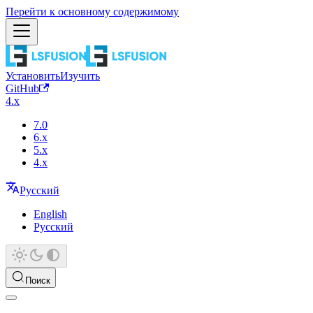
Перейти к основному содержимому
Установить
Изучить
GitHub
4.x
7.0
6.x
5.x
4.x
Русский
English
Русский
Поиск