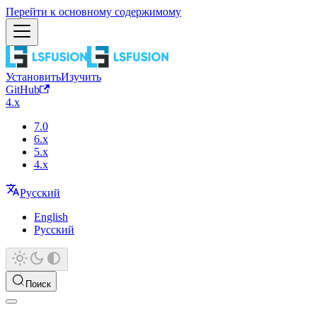
Перейти к основному содержимому
Установить
Изучить
GitHub
4.x
7.0
6.x
5.x
4.x
Русский
English
Русский
Поиск