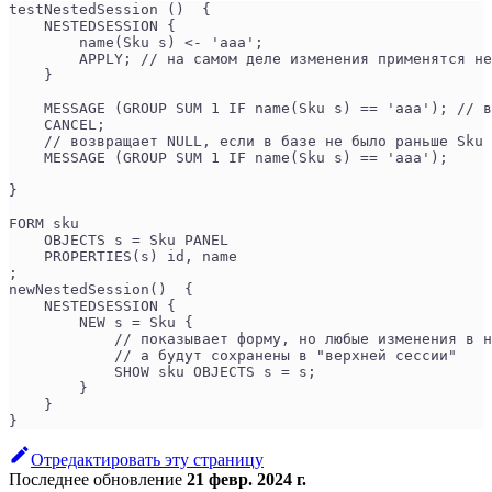
testNestedSession ()  {
    NESTEDSESSION {
        name(Sku s) <- 'aaa';
        APPLY; // на самом деле изменения применятся не
    }
    MESSAGE (GROUP SUM 1 IF name(Sku s) == 'aaa'); // 
    CANCEL;
    // возвращает NULL, если в базе не было раньше Sku 
    MESSAGE (GROUP SUM 1 IF name(Sku s) == 'aaa'); 
}
FORM sku
    OBJECTS s = Sku PANEL
    PROPERTIES(s) id, name
;
newNestedSession()  {
    NESTEDSESSION {
        NEW s = Sku {
            // показывает форму, но любые изменения в н
            // а будут сохранены в "верхней сессии"
            SHOW sku OBJECTS s = s;
        }
    }
}
Отредактировать эту страницу
Последнее обновление
21 февр. 2024 г.