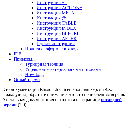
Инструкция +=
Инструкция ACTION+
Инструкция META
Инструкция @
Инструкция TABLE
Инструкция INDEX
Инструкция BEFORE
Инструкция AFTER
Пустая инструкция
Политика оформления кода
IDE
Примеры
Турнирная таблица
Управление материальными потоками
How-to
Онлайн демо
Это документация
lsfusion documentation
для версии
4.x
.
Пожалуйста, обратите внимание, что это не последняя версия.
Актуальная документация находится на странице
последней
версии
(
7.0
).