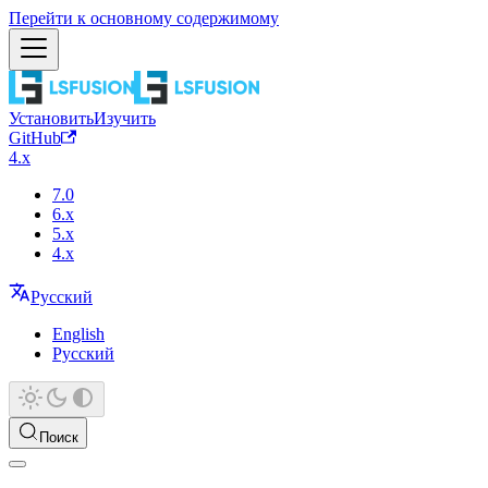
Перейти к основному содержимому
Установить
Изучить
GitHub
4.x
7.0
6.x
5.x
4.x
Русский
English
Русский
Поиск