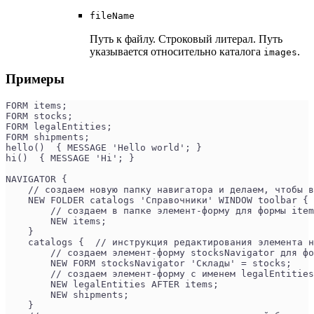
fileName
Путь к файлу. Строковый литерал. Путь
указывается относительно каталога
.
images
Примеры
FORM items;
FORM stocks;
FORM legalEntities;
FORM shipments;
hello()  { MESSAGE 'Hello world'; }
hi()  { MESSAGE 'Hi'; }
NAVIGATOR {
    // создаем новую папку навигатора и делаем, чтобы в
    NEW FOLDER catalogs 'Справочники' WINDOW toolbar { 
        // создаем в папке элемент-форму для формы item
        NEW items; 
    }
    catalogs {  // инструкция редактирования элемента н
        // создаем элемент-форму stocksNavigator для фо
        NEW FORM stocksNavigator 'Склады' = stocks; 
        // создаем элемент-форму с именем legalEntitie
        NEW legalEntities AFTER items; 
        NEW shipments;
    }