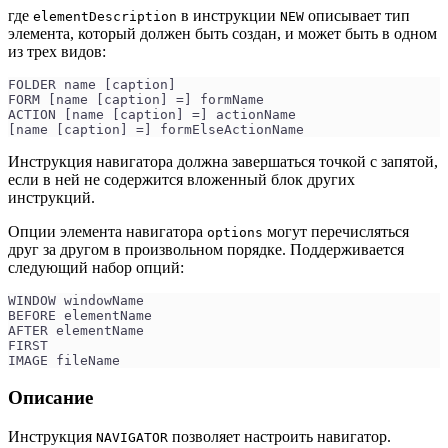
где
в инструкции
описывает тип
elementDescription
NEW
элемента, который должен быть создан, и может быть в одном
из трех видов:
FOLDER name [caption] 
FORM [name [caption] =] formName
ACTION [name [caption] =] actionName
[name [caption] =] formElseActionName
Инструкция навигатора должна завершаться точкой с запятой,
если в ней не содержится вложенный блок других
инструкций.
Опции элемента навигатора
могут перечисляться
options
друг за другом в произвольном порядке. Поддерживается
следующий набор опций:
WINDOW windowName
BEFORE elementName
AFTER elementName
FIRST 
IMAGE fileName
Описание
Инструкция
позволяет настроить навигатор.
NAVIGATOR