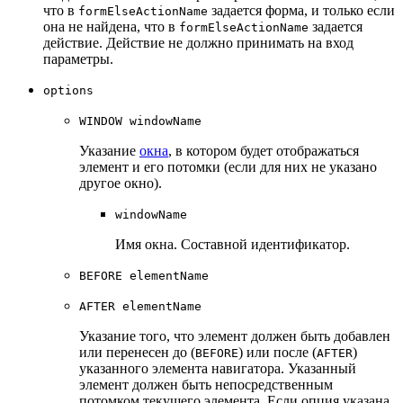
что в
задается форма, и только если
formElseActionName
она не найдена, что в
задается
formElseActionName
действие. Действие не должно принимать на вход
параметры.
options
WINDOW windowName
Указание
окна
, в котором будет отображаться
элемент и его потомки (если для них не указано
другое окно).
windowName
Имя окна. Составной идентификатор.
BEFORE elementName
AFTER elementName
Указание того, что элемент должен быть добавлен
или перенесен до (
) или после (
)
BEFORE
AFTER
указанного элемента навигатора. Указанный
элемент должен быть непосредственным
потомком текущего элемента. Если опция указана