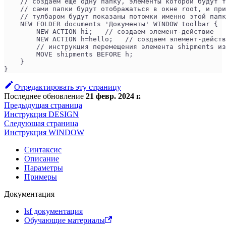
    // создаем еще одну папку, элементы которой будут т
    // сами папки будут отображаться в окне root, и при
    // тулбаром будут показаны потомки именно этой папк
    NEW FOLDER documents 'Документы' WINDOW toolbar { 
        NEW ACTION hi;   // создаем элемент-действие
        NEW ACTION h=hello;   // создаем элемент-действ
        // инструкция перемещения элемента shipments из
        MOVE shipments BEFORE h; 
    }
}
Отредактировать эту страницу
Последнее обновление
21 февр. 2024 г.
Предыдущая страница
Инструкция DESIGN
Следующая страница
Инструкция WINDOW
Синтаксис
Описание
Параметры
Примеры
Документация
lsf документация
Обучающие материалы