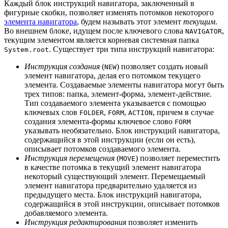
Каждый блок инструкций навигатора, заключенный в
фигурные скобки, позволяет изменять потомков некоторого
элемента навигатора
, будем называть этот элемент
текущим
.
Во внешнем блоке, идущем после ключевого слова
,
NAVIGATOR
текущим элементом является корневая системная папка
. Существует три типа инструкций навигатора:
System.root
Инструкция создания
(
) позволяет создать новый
NEW
элемент навигатора, делая его потомком текущего
элемента. Создаваемые элементы навигатора могут быть
трех типов: папка, элемент-форма, элемент-действие.
Тип создаваемого элемента указывается с помощью
ключевых слов
,
,
, причем в случае
FOLDER
FORM
ACTION
создания элемента-формы ключевое слово
FORM
указывать необязательно. Блок инструкций навигатора,
содержащийся в этой инструкции (если он есть),
описывает потомков создаваемого элемента.
Инструкция перемещения
(
) позволяет переместить
MOVE
в качестве потомка в текущий элемент навигатора
некоторый существующий элемент. Перемещаемый
элемент навигатора предварительно удаляется из
предыдущего места. Блок инструкций навигатора,
содержащийся в этой инструкции, описывает потомков
добавляемого элемента.
Инструкция редактирования
позволяет изменить