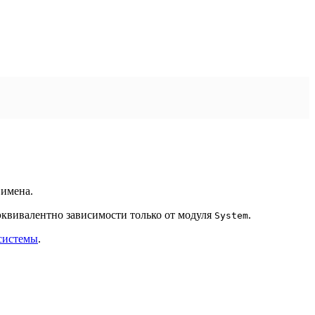
имена.
 эквивалентно зависимости только от модуля
.
System
системы
.