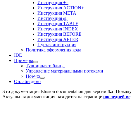
Инструкция +=
Инструкция ACTION+
Инструкция META
Инструкция @
Инструкция TABLE
Инструкция INDEX
Инструкция BEFORE
Инструкция AFTER
Пустая инструкция
Политика оформления кода
IDE
Примеры
Турнирная таблица
Управление материальными потоками
How-to
Онлайн демо
Это документация
lsfusion documentation
для версии
4.x
. Пожалу
Актуальная документация находится на странице
последней в