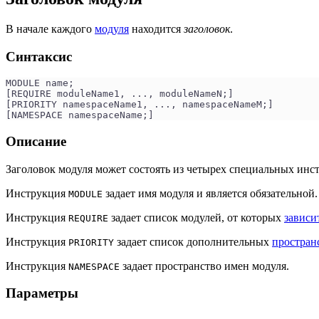
В начале каждого
модуля
находится
заголовок
.
Синтаксис
MODULE name;
[REQUIRE moduleName1, ..., moduleNameN;]
[PRIORITY namespaceName1, ..., namespaceNameM;]
[NAMESPACE namespaceName;]
Описание
Заголовок модуля может состоять из четырех специальных инс
Инструкция
задает имя модуля и является обязательной
MODULE
Инструкция
задает список модулей, от которых
зависи
REQUIRE
Инструкция
задает список дополнительных
простран
PRIORITY
Инструкция
задает пространство имен модуля.
NAMESPACE
Параметры