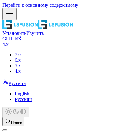
Перейти к основному содержимому
Установить
Изучить
GitHub
4.x
7.0
6.x
5.x
4.x
Русский
English
Русский
Поиск