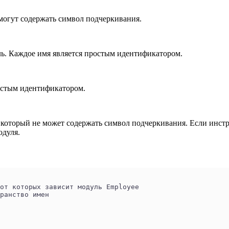
 могут содержать символ подчеркивания.
ль. Каждое имя является простым идентификатором.
остым идентификатором.
 который не может содержать символ подчеркивания. Если инс
одуля.
исляем модули, от которых зависит модуль Employee
адаем пространство имен