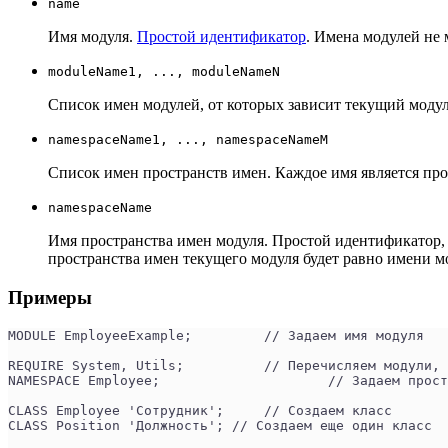
name
Имя модуля.
Простой идентификатор
. Имена модулей не
moduleName1, ..., moduleNameN
Список имен модулей, от которых зависит текущий моду
namespaceName1, ..., namespaceNameM
Список имен пространств имен. Каждое имя является пр
namespaceName
Имя пространства имен модуля. Простой идентификатор,
пространства имен текущего модуля будет равно имени м
Примеры
MODULE EmployeeExample;	 	// Задаем имя модуля
REQUIRE System, Utils;	 	// Переч
NAMESPACE Employee;		 	// З
CLASS Employee 'Сотрудник';	// Создаем класс
CLASS Position 'Должность'; // Создаем еще один класс