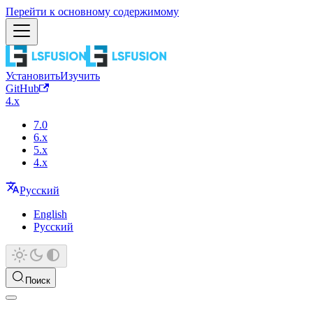
Перейти к основному содержимому
Установить
Изучить
GitHub
4.x
7.0
6.x
5.x
4.x
Русский
English
Русский
Поиск