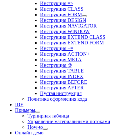
Инструкция =>
Инструкция CLASS
Инструкция FORM
Инструкция DESIGN
Инструкция NAVIGATOR
Инструкция WINDOW
Инструкция EXTEND CLASS
Инструкция EXTEND FORM
Инструкция +=
Инструкция ACTION+
Инструкция META
Инструкция @
Инструкция TABLE
Инструкция INDEX
Инструкция BEFORE
Инструкция AFTER
Пустая инструкция
Политика оформления кода
IDE
Примеры
Турнирная таблица
Управление материальными потоками
How-to
Онлайн демо