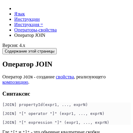
Язык
Инструкции
Инструкция =
Операторы-свойства
Оператор JOIN
Версия: 4.x
Содержание этой страницы
Оператор JOIN
Оператор
- создание
свойства
, реализующего
JOIN
композицию
.
Синтаксис
[JOIN] propertyId(expr1, ..., exprN)
[JOIN] "[" operator "]" (expr1, ..., exprN)
[JOIN] "[" expression "]" (expr1, ..., exprN) 
Где
и
- это обычные квадратные скобки.
"["
"]"