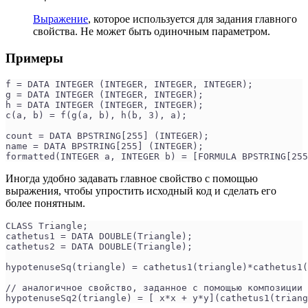
Выражение
, которое используется для задания главного
свойства. Не может быть одиночным параметром.
Примеры
f = DATA INTEGER (INTEGER, INTEGER, INTEGER);
g = DATA INTEGER (INTEGER, INTEGER);
h = DATA INTEGER (INTEGER, INTEGER);
c(a, b) = f(g(a, b), h(b, 3), a);
count = DATA BPSTRING[255] (INTEGER);
name = DATA BPSTRING[255] (INTEGER);
formatted(INTEGER a, INTEGER b) = [FORMULA BPSTRING[255
Иногда удобно задавать главное свойство с помощью
выражения, чтобы упростить исходный код и сделать его
более понятным.
CLASS Triangle;
cathetus1 = DATA DOUBLE(Triangle);
cathetus2 = DATA DOUBLE(Triangle);
hypotenuseSq(triangle) = cathetus1(triangle)*cathetus1
// аналогичное свойство, заданное с помощью композиции
hypotenuseSq2(triangle) = [ x*x + y*y](cathetus1(triang