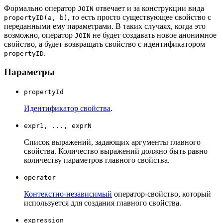
Формально оператор
отвечает и за конструкции вида
JOIN
, то есть просто существующее свойство с
propertyID(a, b)
переданными ему параметрами. В таких случаях, когда это
возможно, оператор
не будет создавать новое анонимное
JOIN
свойство, а будет возвращать свойство с идентификатором
.
propertyID
Параметры
propertyId
Идентификатор свойства
.
expr1, ..., exprN
Список выражений, задающих аргументы главного
свойства. Количество выражений должно быть равно
количеству параметров главного свойства.
operator
Контекстно-независимый
оператор-свойство, который
используется для создания главного свойства.
expression