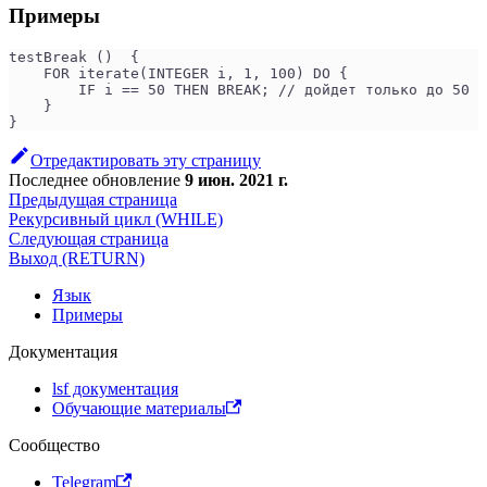
Примеры
testBreak ()  {
    FOR iterate(INTEGER i, 1, 100) DO {
        IF i == 50 THEN BREAK; // дойдет только до 50
    }
}
Отредактировать эту страницу
Последнее обновление
9 июн. 2021 г.
Предыдущая страница
Рекурсивный цикл (WHILE)
Следующая страница
Выход (RETURN)
Язык
Примеры
Документация
lsf документация
Обучающие материалы
Сообщество
Telegram