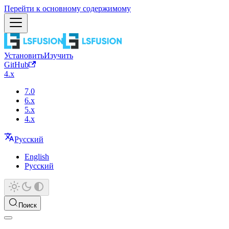
Перейти к основному содержимому
Установить
Изучить
GitHub
4.x
7.0
6.x
5.x
4.x
Русский
English
Русский
Поиск