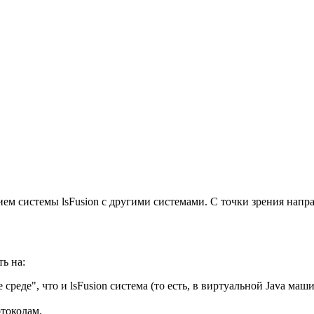
вием системы lsFusion с другими системами. С точки зрения нап
ь на:
реде", что и lsFusion система (то есть, в виртуальной Java ма
токолам.