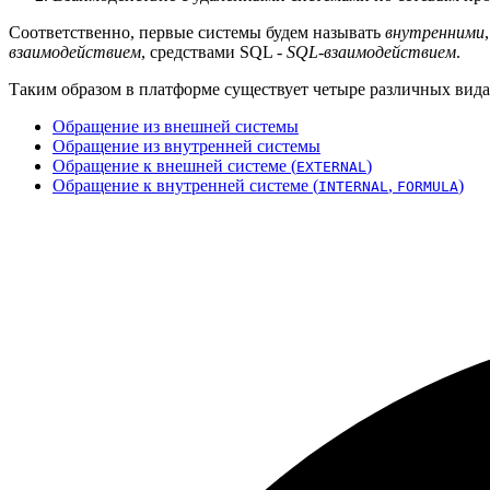
Соответственно, первые системы будем называть
внутренними
взаимодействием
, средствами SQL -
SQL-взаимодействием
.
Таким образом в платформе существует четыре различных вида
Обращение из внешней системы
Обращение из внутренней системы
Обращение к внешней системе (
)
EXTERNAL
Обращение к внутренней системе (
,
)
INTERNAL
FORMULA