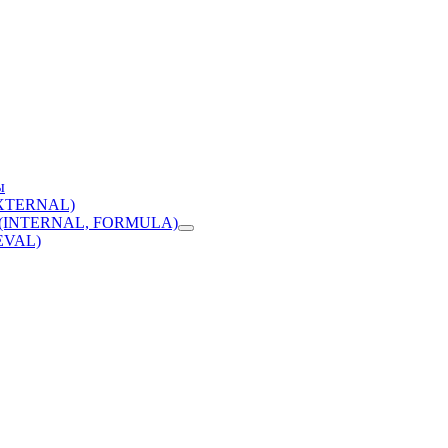
ы
(EXTERNAL)
ме (INTERNAL, FORMULA)
(EVAL)