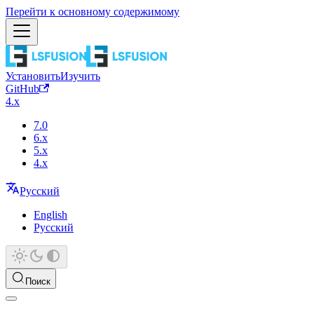
Перейти к основному содержимому
Установить
Изучить
GitHub
4.x
7.0
6.x
5.x
4.x
Русский
English
Русский
Поиск