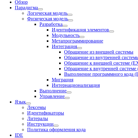
Обзор
Парадигма
Логическая модель
Физическая модель
Разработка
Идентификация элементов
Модульность
Метапрограммирование
Интеграция
Обращение из внешней системы
Обращение из внутренней систем
Обращение к внешней системе 
Обращение к внутренней систе
Выполнение программного кода 
Миграция
Интернационализация
Выполнение
Управление
Язык
Лексемы
Идентификаторы
Литералы
Инструкции
Политика оформления кода
IDE