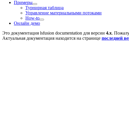
Примеры
Турнирная таблица
Управление материальными потоками
How-to
Онлайн демо
Это документация
lsfusion documentation
для версии
4.x
. Пожалу
Актуальная документация находится на странице
последней в