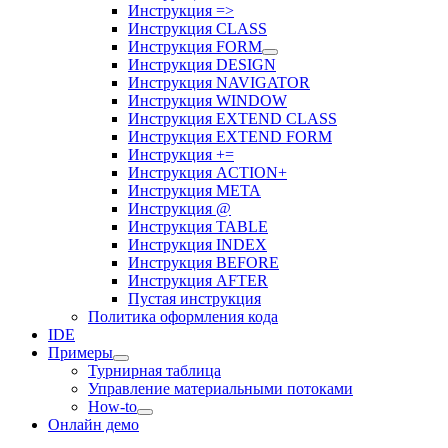
Инструкция =>
Инструкция CLASS
Инструкция FORM
Инструкция DESIGN
Инструкция NAVIGATOR
Инструкция WINDOW
Инструкция EXTEND CLASS
Инструкция EXTEND FORM
Инструкция +=
Инструкция ACTION+
Инструкция META
Инструкция @
Инструкция TABLE
Инструкция INDEX
Инструкция BEFORE
Инструкция AFTER
Пустая инструкция
Политика оформления кода
IDE
Примеры
Турнирная таблица
Управление материальными потоками
How-to
Онлайн демо