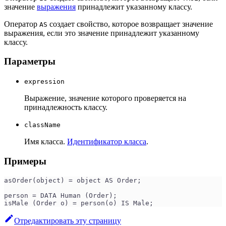
значение
выражения
принадлежит указанному классу.
Оператор
создает свойство, которое возвращает значение
AS
выражения, если это значение принадлежит указанному
классу.
Параметры
expression
Выражение, значение которого проверяется на
принадлежность классу.
className
Имя класса.
Идентификатор класса
.
Примеры
asOrder(object) = object AS Order;
person = DATA Human (Order);
isMale (Order o) = person(o) IS Male;
Отредактировать эту страницу