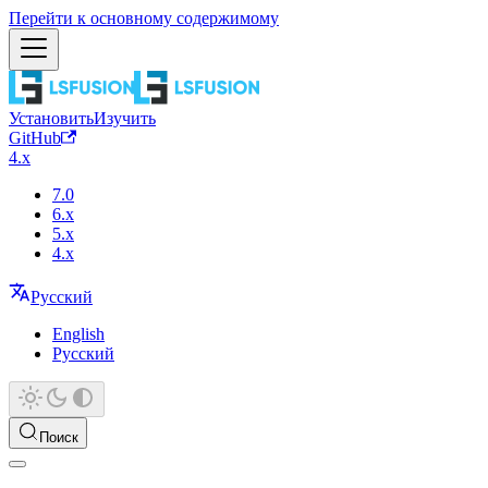
Перейти к основному содержимому
Установить
Изучить
GitHub
4.x
7.0
6.x
5.x
4.x
Русский
English
Русский
Поиск