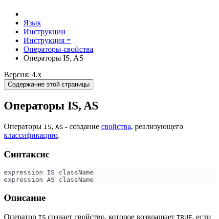
Язык
Инструкции
Инструкция =
Операторы-свойства
Операторы IS, AS
Версия: 4.x
Содержание этой страницы
Операторы IS, AS
Операторы
,
- создание
свойства
, реализующего
IS
AS
классификацию
.
Синтаксис
expression IS className
expression AS className
Описание
Оператор
создает свойство, которое возвращает
, если
IS
TRUE