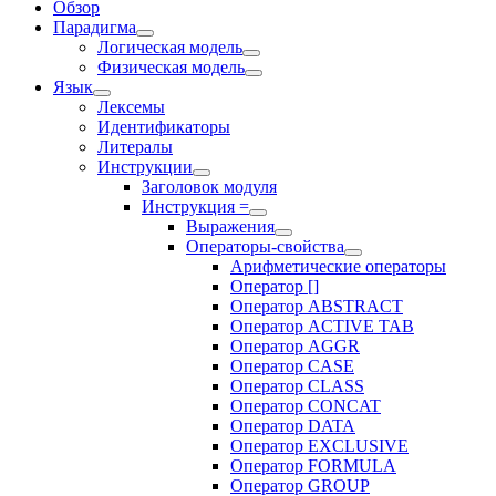
Обзор
Парадигма
Логическая модель
Физическая модель
Язык
Лексемы
Идентификаторы
Литералы
Инструкции
Заголовок модуля
Инструкция =
Выражения
Операторы-свойства
Арифметические операторы
Оператор []
Оператор ABSTRACT
Оператор ACTIVE TAB
Оператор AGGR
Оператор CASE
Оператор CLASS
Оператор CONCAT
Оператор DATA
Оператор EXCLUSIVE
Оператор FORMULA
Оператор GROUP