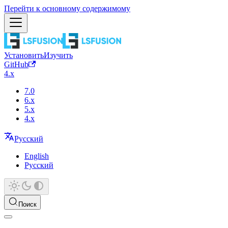
Перейти к основному содержимому
Установить
Изучить
GitHub
4.x
7.0
6.x
5.x
4.x
Русский
English
Русский
Поиск