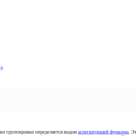
у
.
Тип группировки определяется видом
агрегирующей функции
. Э