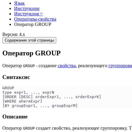
Язык
Инструкции
Инструкция =
Операторы-свойства
Оператор GROUP
Версия: 4.x
Содержание этой страницы
Оператор GROUP
Оператор
- создание
свойства
, реализующего
группировк
GROUP
Синтаксис
GROUP 
type expr1, ..., exprN
[ORDER [DESC] orderExpr1, ..., orderExprK]
[WHERE whereExpr]
[BY groupExpr1, ..., groupExprM]
Описание
Оператор
создает свойство, реализующее группировку. 
GROUP