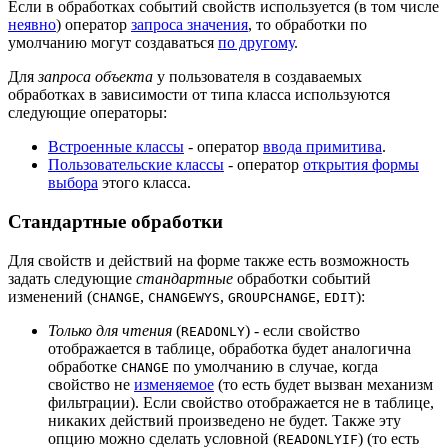
Если в обработках событий свойств используется (в том числе
неявно
) оператор
запроса значения
, то обработки по
умолчанию могут создаваться
по другому
.
Для
запроса объекта
у пользователя в создаваемых
обработках в зависимости от типа класса используются
следующие операторы:
Встроенные классы
- оператор
ввода примитива
.
Пользовательские классы
- оператор
открытия формы
выбора
этого класса.
Стандартные обработки
Для свойств и действий на форме также есть возможность
задать следующие
стандартные
обработки событий
изменений (
,
,
,
):
CHANGE
CHANGEWYS
GROUPCHANGE
EDIT
Только для чтения
(
) - если свойство
READONLY
отображается в таблице, обработка будет аналогична
обработке
по умолчанию в случае, когда
CHANGE
свойство не
изменяемое
(то есть будет вызван механизм
фильтрации). Если свойство отображается не в таблице,
никаких действий произведено не будет. Также эту
опцию можно сделать условной (
) (то есть
READONLYIF