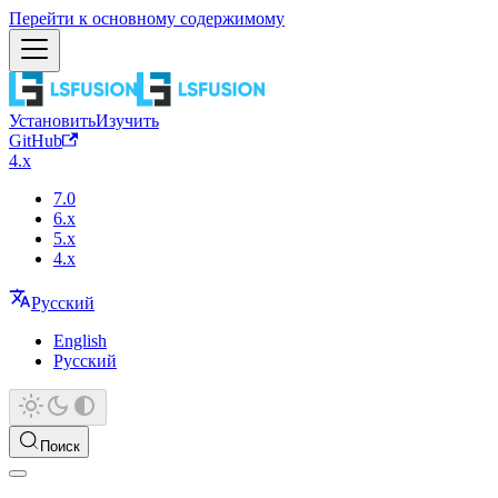
Перейти к основному содержимому
Установить
Изучить
GitHub
4.x
7.0
6.x
5.x
4.x
Русский
English
Русский
Поиск