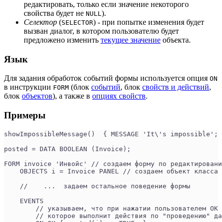
редактировать, только если значение некоторого
свойства будет не
).
NULL
Селектор
(
) - при попытке изменения будет
SELECTOR
вызван диалог, в котором пользователю будет
предложено изменить
текущее значение
объекта.
Язык
Для задания обработок событий формы используется опция
ON
в инструкции
(блок
событий
, блок
свойств и действий
,
FORM
блок
объектов
), а также в
опциях свойств
.
Примеры
showImpossibleMessage()  { MESSAGE 'It\'s impossible'; 
posted = DATA BOOLEAN (Invoice);
FORM invoice 'Инвойс' // создаем форму по редактировани
    OBJECTS i = Invoice PANEL // создаем объект класса 
    //    ...  задаем остальное поведение формы
    EVENTS
        // указываем, что при нажатии пользователем OK 
        // которое выполнит действия по "проведению" да