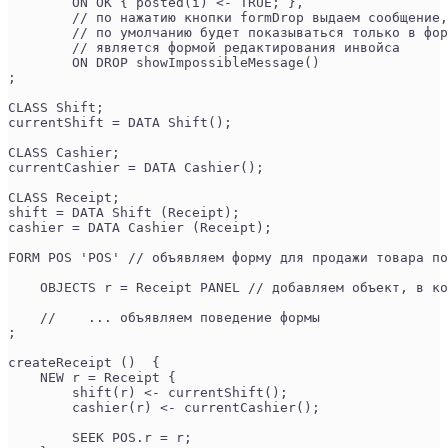
        ON OK { posted(i) <- TRUE; }, 
        // по нажатию кнопки formDrop выдаем сообщение,
        // по умолчанию будет показываться только в фор
        // является формой редактирования инвойса
        ON DROP showImpossibleMessage() 
;
CLASS Shift;
currentShift = DATA Shift();
CLASS Cashier;
currentCashier = DATA Cashier();
CLASS Receipt;
shift = DATA Shift (Receipt);
cashier = DATA Cashier (Receipt);
FORM POS 'POS' // объявляем форму для продажи товара по
    OBJECTS r = Receipt PANEL // добавляем объект, в ко
    //    ... объявляем поведение формы
;
createReceipt ()  {
    NEW r = Receipt {
        shift(r) <- currentShift();
        cashier(r) <- currentCashier();
        SEEK POS.r = r;