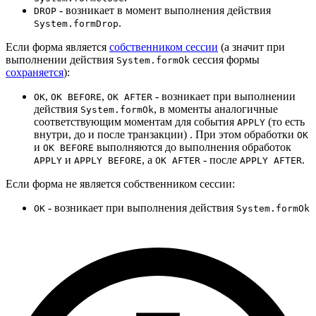
- возникает в момент выполнения действия
DROP
.
System.formDrop
Если форма является
собственником сессии
(а значит при
выполнении действия
сессия формы
System.formOk
сохраняется
):
,
,
- возникает при выполнении
OK
OK BEFORE
OK AFTER
действия
, в моменты аналогичные
System.formOk
соответствующим моментам для события
(то есть
APPLY
внутри, до и после транзакции) . При этом обработки
OK
и
выполняются до выполнения обработок
OK BEFORE
и
, а
- после
.
APPLY
APPLY BEFORE
OK AFTER
APPLY AFTER
Если форма не является собственником сессии:
- возникает при выполнения действия
OK
System.formOk