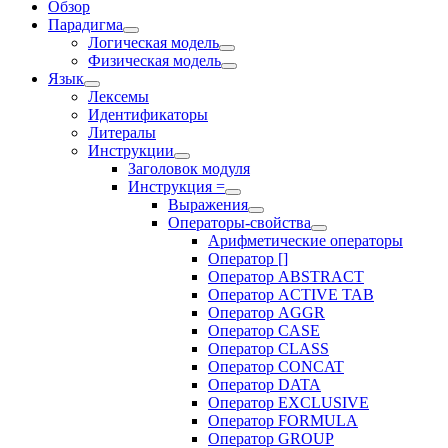
Обзор
Парадигма
Логическая модель
Физическая модель
Язык
Лексемы
Идентификаторы
Литералы
Инструкции
Заголовок модуля
Инструкция =
Выражения
Операторы-свойства
Арифметические операторы
Оператор []
Оператор ABSTRACT
Оператор ACTIVE TAB
Оператор AGGR
Оператор CASE
Оператор CLASS
Оператор CONCAT
Оператор DATA
Оператор EXCLUSIVE
Оператор FORMULA
Оператор GROUP