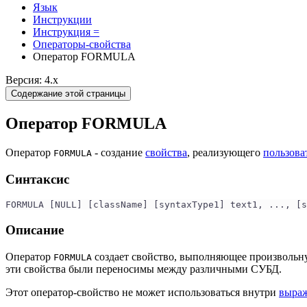
Язык
Инструкции
Инструкция =
Операторы-свойства
Оператор FORMULA
Версия: 4.x
Содержание этой страницы
Оператор FORMULA
Оператор
- создание
свойства
, реализующего
пользова
FORMULA
Синтаксис
FORMULA [NULL] [className] [syntaxType1] text1, ..., [s
Описание
Оператор
создает свойство, выполняющее произвольну
FORMULA
эти свойства были переносимы между различными СУБД.
Этот оператор-свойство не может использоваться внутри
выра