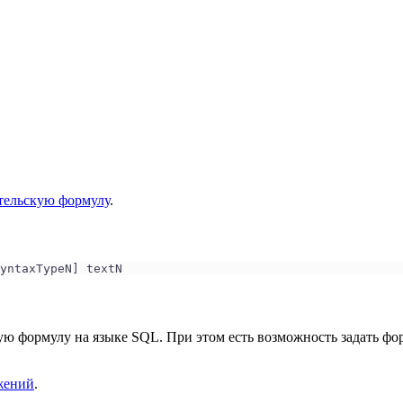
тельскую формулу
.
yntaxTypeN] textN
ю формулу на языке SQL. При этом есть возможность задать фор
жений
.