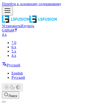
Перейти к основному содержимому
Установить
Изучить
GitHub
4.x
7.0
6.x
5.x
4.x
Русский
English
Русский
Поиск