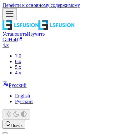
Перейти к основному содержимому
Установить
Изучить
GitHub
4.x
7.0
6.x
5.x
4.x
Русский
English
Русский
Поиск