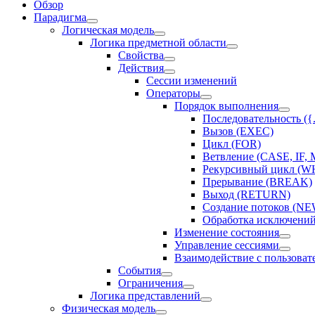
Обзор
Парадигма
Логическая модель
Логика предметной области
Свойства
Действия
Сессии изменений
Оператоpы
Порядок выполнения
Последовательность ({.
Вызов (EXEC)
Цикл (FOR)
Ветвление (CASE, IF,
Рекурсивный цикл (W
Прерывание (BREAK)
Выход (RETURN)
Создание потоков 
Обработка исключений
Изменение состояния
Управление сессиями
Взаимодействие с пользоват
События
Ограничения
Логика представлений
Физическая модель