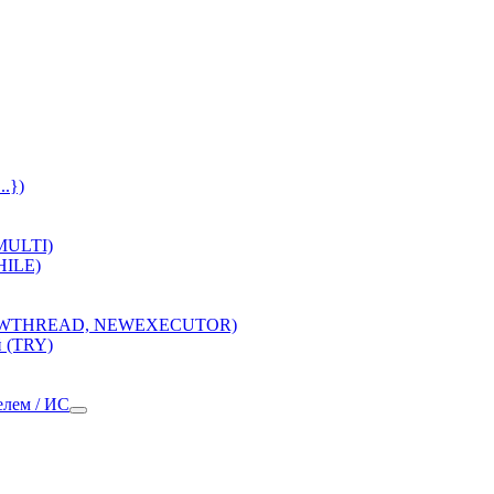
..})
 MULTI)
HILE)
(NEWTHREAD, NEWEXECUTOR)
 (TRY)
елем / ИС