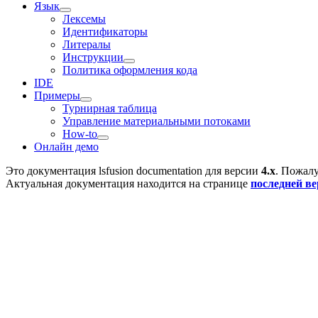
Язык
Лексемы
Идентификаторы
Литералы
Инструкции
Политика оформления кода
IDE
Примеры
Турнирная таблица
Управление материальными потоками
How-to
Онлайн демо
Это документация
lsfusion documentation
для версии
4.x
. Пожалу
Актуальная документация находится на странице
последней в