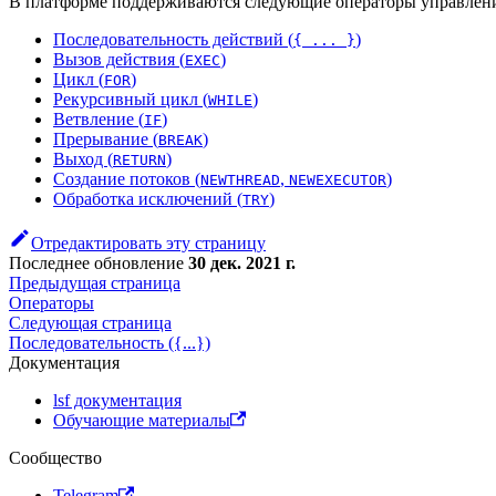
В платформе поддерживаются следующие операторы управлени
Последовательность действий (
)
{ ... }
Вызов действия (
)
EXEC
Цикл (
)
FOR
Рекурсивный цикл (
)
WHILE
Ветвление (
)
IF
Прерывание (
)
BREAK
Выход (
)
RETURN
Создание потоков (
,
)
NEWTHREAD
NEWEXECUTOR
Обработка исключений (
)
TRY
Отредактировать эту страницу
Последнее обновление
30 дек. 2021 г.
Предыдущая страница
Оператоpы
Следующая страница
Последовательность ({...})
Документация
lsf документация
Обучающие материалы
Сообщество
Telegram