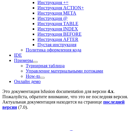
Инструкция +=
Инструкция ACTION+
Инструкция META
Инструкция @
Инструкция TABLE
Инструкция INDEX
Инструкция BEFORE
Инструкция AFTER
Пустая инструкция
Политика оформления кода
IDE
Примеры
Турнирная таблица
Управление материальными потоками
How-to
Онлайн демо
Это документация
lsfusion documentation
для версии
4.x
.
Пожалуйста, обратите внимание, что это не последняя версия.
Актуальная документация находится на странице
последней
версии
(
7.0
).