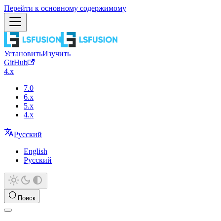
Перейти к основному содержимому
Установить
Изучить
GitHub
4.x
7.0
6.x
5.x
4.x
Русский
English
Русский
Поиск