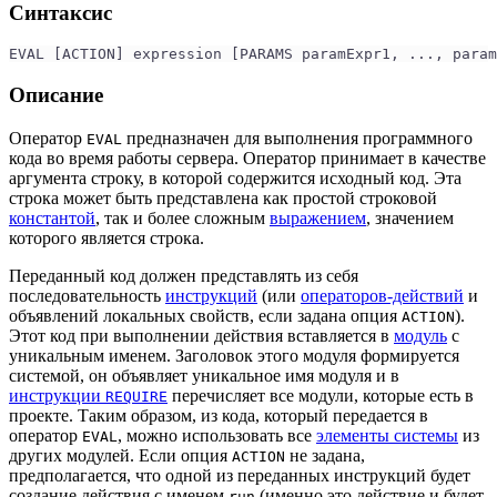
Синтаксис
EVAL [ACTION] expression [PARAMS paramExpr1, ..., param
Описание
Оператор
предназначен для выполнения программного
EVAL
кода во время работы сервера. Оператор принимает в качестве
аргумента строку, в которой содержится исходный код. Эта
строка может быть представлена как простой строковой
константой
, так и более сложным
выражением
, значением
которого является строка.
Переданный код должен представлять из себя
последовательность
инструкций
(или
операторов-действий
и
объявлений локальных свойств, если задана опция
).
ACTION
Этот код при выполнении действия вставляется в
модуль
с
уникальным именем. Заголовок этого модуля формируется
системой, он объявляет уникальное имя модуля и в
инструкции
перечисляет все модули, которые есть в
REQUIRE
проекте. Таким образом, из кода, который передается в
оператор
, можно использовать все
элементы системы
из
EVAL
других модулей. Если опция
не задана,
ACTION
предполагается, что одной из переданных инструкций будет
создание действия с именем
(именно это действие и будет
run