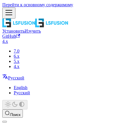
Перейти к основному содержимому
Установить
Изучить
GitHub
4.x
7.0
6.x
5.x
4.x
Русский
English
Русский
Поиск