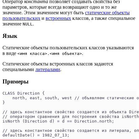
Оператор
константа
позволяет создавать свойства без
параметров, которые всегда возвращают одно и то же
значение. Этим значением могут быть
статические объекты
пользовательских
и
встроенных
классов, а также специальное
значение
.
NULL
Язык
Статические объекты пользовательских классов указываются
в виде
.
<имя класса>.<имя объекта>
Статические объекты встроенных классов задаются
специальными
литералами
.
Примеры
CLASS Direction {
    north, east, south, west // объявляем статические о
}
// здесь константное свойство создается из объекта Dire
// оператором сравнения для построения свойства isNorth
isNorth (Direction d) = d == Direction.north;  
// здесь константное свойство создается из литерала, оп
defaultDate() = 1982_07_13;                         